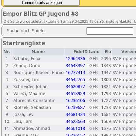
Empor Blitz GP Jugend #8
Die Seite wurde zuletzt aktualisiert am 29.04.2025 19:08:36, Ersteller/Letzte
Suche nach Spieler
Startrangliste
Nr.
Name
FideID
Land
Elo
Verein
1
Schabe, Felix
12964336
GER
2096
SV Empor Be
2
Zhang, Onno
34643397
GER
1843
SV Empor Be
3
Rodriguez Klasen, Ennio
16277414
GER
1947
SV Empor Be
4
Zussner, Tim
34642765
GER
1800
SV Empor Be
5
Schneider, Johan
34620877
GER
1821
SV Empor Be
6
Varazi, Maxime
34618929
GER
1793
SV Empor Be
7
Albrecht, Constantin
16236106
GER
1727
SV Empor Be
8
Klotzek, Sebastian
16239687
GER
1738
SV Empor Be
9
Jozsa, Lev
34681434
GER
1681
SV Empor Be
10
Lau, Lars
34623663
GER
1569
SV Empor Be
11
Ahmadov, Ahmad
34661018
GER
1675
SV Empor Be
12
Freude, Max
16236157
GER
1993
SV Empor Be