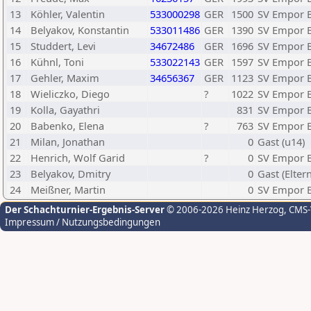
13
Köhler, Valentin
533000298
GER
1500
SV Empor Be
14
Belyakov, Konstantin
533011486
GER
1390
SV Empor Be
15
Studdert, Levi
34672486
GER
1696
SV Empor Be
16
Kühnl, Toni
533022143
GER
1597
SV Empor Be
17
Gehler, Maxim
34656367
GER
1123
SV Empor Be
18
Wieliczko, Diego
?
1022
SV Empor Be
19
Kolla, Gayathri
831
SV Empor Be
20
Babenko, Elena
?
763
SV Empor Be
21
Milan, Jonathan
0
Gast (u14)
22
Henrich, Wolf Garid
?
0
SV Empor Be
23
Belyakov, Dmitry
0
Gast (Eltern
24
Meißner, Martin
0
SV Empor Be
Der Schachturnier-Ergebnis-Server
© 2006-2026 Heinz Herzog
, CMS
Impressum / Nutzungsbedingungen