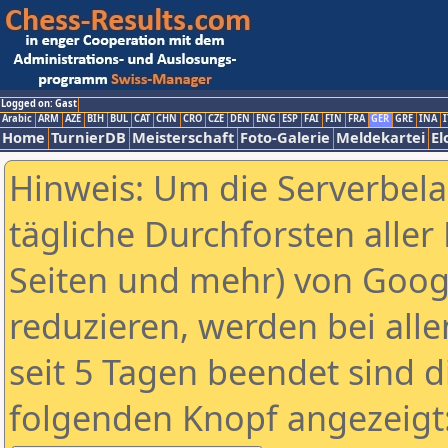
Logged on: Gast
Arabic
ARM
AZE
BIH
BUL
CAT
CHN
CRO
CZE
DEN
ENG
ESP
FAI
FIN
FRA
GER
GRE
INA
I
Home
TurnierDB
Meisterschaft
Foto-Galerie
Meldekartei
El
Hinweis: Um die Serverbel
tägliche Durchforsten aller 
Seiten und mehr) von Goog
reduzieren, werden bei alle
seit 5 Tagen beendet sind d
folgenden Knopf angezeigt