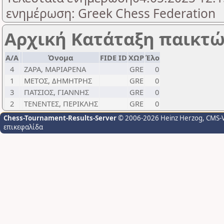
ενημέρωση: Greek Chess Federation
Αρχική Κατάταξη παικτ
Α/Α
Όνομα
FIDE ID
ΧΩΡ
Έλο
4
ΖΑΡΑ, ΜΑΡΙΑΡΕΝΑ
GRE
0
1
ΜΕΤΟΣ, ΔΗΜΗΤΡΗΣ
GRE
0
3
ΠΑΤΣΙΟΣ, ΓΙΑΝΝΗΣ
GRE
0
2
ΤΕΝΕΝΤΕΣ, ΠΕΡΙΚΛΗΣ
GRE
0
Chess-Tournament-Results-Server
© 2006-2026 Heinz Herzog
, CMS-
επικεφαλίδα