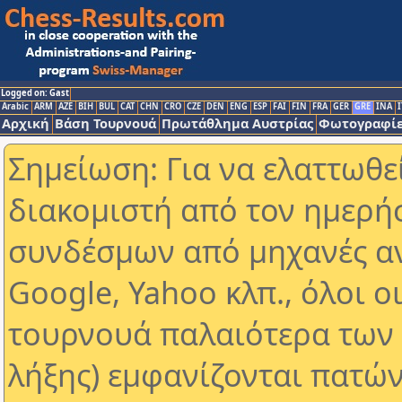
Logged on: Gast
Arabic
ARM
AZE
BIH
BUL
CAT
CHN
CRO
CZE
DEN
ENG
ESP
FAI
FIN
FRA
GER
GRE
INA
I
Αρχική
Βάση Τουρνουά
Πρωτάθλημα Αυστρίας
Φωτογραφίε
Σημείωση: Για να ελαττωθε
διακομιστή από τον ημερή
συνδέσμων από μηχανές α
Google, Yahoo κλπ., όλοι ο
τουρνουά παλαιότερα των 
λήξης) εμφανίζονται πατών