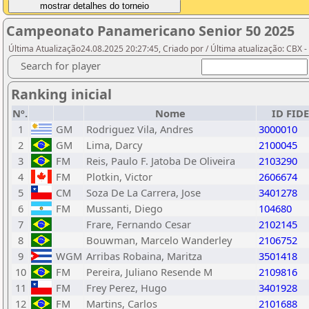
Campeonato Panamericano Senior 50 2025
Última Atualização24.08.2025 20:27:45, Criado por / Última atualização: CBX 
Search for player
Ranking inicial
Nº.
Nome
ID FIDE
1
GM
Rodriguez Vila, Andres
3000010
2
GM
Lima, Darcy
2100045
3
FM
Reis, Paulo F. Jatoba De Oliveira
2103290
4
FM
Plotkin, Victor
2606674
5
CM
Soza De La Carrera, Jose
3401278
6
FM
Mussanti, Diego
104680
7
Frare, Fernando Cesar
2102145
8
Bouwman, Marcelo Wanderley
2106752
9
WGM
Arribas Robaina, Maritza
3501418
10
FM
Pereira, Juliano Resende M
2109816
11
FM
Frey Perez, Hugo
3401928
12
FM
Martins, Carlos
2101688