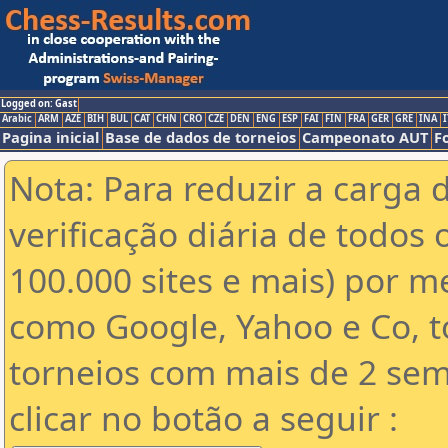
Logged on: Gast
Arabic
ARM
AZE
BIH
BUL
CAT
CHN
CRO
CZE
DEN
ENG
ESP
FAI
FIN
FRA
GER
GRE
INA
I
Pagina inicial
Base de dados de torneios
Campeonato AUT
F
Nota: Para reduzir a carga 
verificação diária de todos 
100.000 sites e mais) por 
como Google, Yahoo e Co, t
torneios com mais de 2 sem
clicar no botão a seguir :