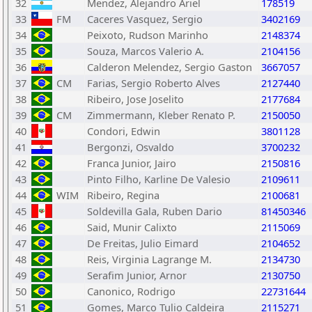
32
Mendez, Alejandro Ariel
178519
33
FM
Caceres Vasquez, Sergio
3402169
34
Peixoto, Rudson Marinho
2148374
35
Souza, Marcos Valerio A.
2104156
36
Calderon Melendez, Sergio Gaston
3667057
37
CM
Farias, Sergio Roberto Alves
2127440
38
Ribeiro, Jose Joselito
2177684
39
CM
Zimmermann, Kleber Renato P.
2150050
40
Condori, Edwin
3801128
41
Bergonzi, Osvaldo
3700232
42
Franca Junior, Jairo
2150816
43
Pinto Filho, Karline De Valesio
2109611
44
WIM
Ribeiro, Regina
2100681
45
Soldevilla Gala, Ruben Dario
81450346
46
Said, Munir Calixto
2115069
47
De Freitas, Julio Eimard
2104652
48
Reis, Virginia Lagrange M.
2134730
49
Serafim Junior, Arnor
2130750
50
Canonico, Rodrigo
22731644
51
Gomes, Marco Tulio Caldeira
2115271