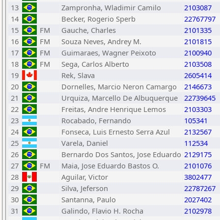
13
Zampronha, Wladimir Camilo
2103087
14
Becker, Rogerio Sperb
22767797
15
FM
Gauche, Charles
2101335
16
FM
Souza Neves, Andrey M.
2101815
17
FM
Guimaraes, Wagner Peixoto
2100940
18
FM
Sega, Carlos Alberto
2103508
19
Rek, Slava
2605414
20
Dornelles, Marcio Neron Camargo
2146673
21
Urquiza, Marcello De Albuquerque
22739645
22
Freitas, Andre Henrique Lemos
2103303
23
Rocabado, Fernando
105341
24
Fonseca, Luis Ernesto Serra Azul
2132567
25
Varela, Daniel
112534
26
Bernardo Dos Santos, Jose Eduardo
2129175
27
FM
Maia, Jose Eduardo Bastos O.
2101076
28
Aguilar, Victor
3802477
29
Silva, Jeferson
22787267
30
Santanna, Paulo
2027402
31
Galindo, Flavio H. Rocha
2102978