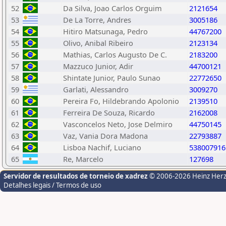
52
Da Silva, Joao Carlos Orguim
2121654
53
De La Torre, Andres
3005186
54
Hitiro Matsunaga, Pedro
44767200
55
Olivo, Anibal Ribeiro
2123134
56
Mathias, Carlos Augusto De C.
2183200
57
Mazzuco Junior, Adir
44700121
58
Shintate Junior, Paulo Sunao
22772650
59
Garlati, Alessandro
3009270
60
Pereira Fo, Hildebrando Apolonio
2139510
61
Ferreira De Souza, Ricardo
2162008
62
Vasconcelos Neto, Jose Delmiro
44750145
63
Vaz, Vania Dora Madona
22793887
64
Lisboa Nachif, Luciano
538007916
65
Re, Marcelo
127698
Servidor de resultados de torneio de xadrez
© 2006-2026 Heinz Her
Detalhes legais / Termos de uso