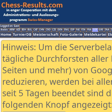
Logged on: Gast
Arabic
ARM
AZE
BIH
BUL
CAT
CHN
CRO
CZE
DEN
ENG
ESP
FAI
FIN
FRA
GER
GRE
INA
I
Home
TurnierDB
Meisterschaft
Foto-Galerie
Meldekartei
El
Hinweis: Um die Serverbel
tägliche Durchforsten aller 
Seiten und mehr) von Goog
reduzieren, werden bei alle
seit 5 Tagen beendet sind d
folgenden Knopf angezeigt