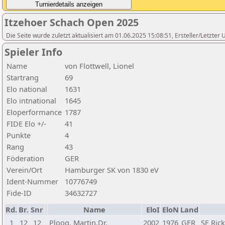
Itzehoer Schach Open 2025
Die Seite wurde zuletzt aktualisiert am 01.06.2025 15:08:51, Ersteller/Letzte
Spieler Info
Name
von Flottwell, Lionel
Startrang
69
Elo national
1631
Elo intnational
1645
Eloperformance
1787
FIDE Elo +/-
41
Punkte
4
Rang
43
Föderation
GER
Verein/Ort
Hamburger SK von 1830 eV
Ident-Nummer
10776749
Fide-ID
34632727
Rd.
Br.
Snr
Name
EloI
EloN
Land
1
12
12
Ploog, Martin,Dr.
2002
1976
GER
SF Rick