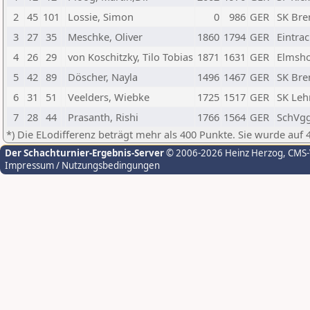
2
45
101
Lossie, Simon
0
986
GER
SK Br
3
27
35
Meschke, Oliver
1860
1794
GER
Eintra
4
26
29
von Koschitzky, Tilo Tobias
1871
1631
GER
Elmsho
5
42
89
Döscher, Nayla
1496
1467
GER
SK Br
6
31
51
Veelders, Wiebke
1725
1517
GER
SK Lehr
7
28
44
Prasanth, Rishi
1766
1564
GER
SchVgg
*) Die ELodifferenz beträgt mehr als 400 Punkte. Sie wurde auf 
Der Schachturnier-Ergebnis-Server
© 2006-2026 Heinz Herzog
, CMS
Impressum / Nutzungsbedingungen