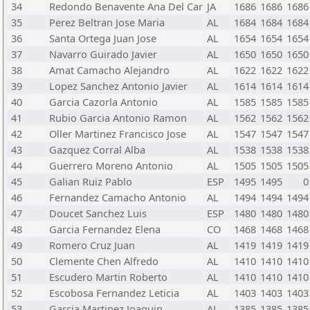
34
Redondo Benavente Ana Del Car
JA
1686
1686
1686
35
Perez Beltran Jose Maria
AL
1684
1684
1684
36
Santa Ortega Juan Jose
AL
1654
1654
1654
37
Navarro Guirado Javier
AL
1650
1650
1650
38
Amat Camacho Alejandro
AL
1622
1622
1622
39
Lopez Sanchez Antonio Javier
AL
1614
1614
1614
40
Garcia Cazorla Antonio
AL
1585
1585
1585
41
Rubio Garcia Antonio Ramon
AL
1562
1562
1562
42
Oller Martinez Francisco Jose
AL
1547
1547
1547
43
Gazquez Corral Alba
AL
1538
1538
1538
44
Guerrero Moreno Antonio
AL
1505
1505
1505
45
Galian Ruiz Pablo
ESP
1495
1495
0
46
Fernandez Camacho Antonio
AL
1494
1494
1494
47
Doucet Sanchez Luis
ESP
1480
1480
1480
48
Garcia Fernandez Elena
CO
1468
1468
1468
49
Romero Cruz Juan
AL
1419
1419
1419
50
Clemente Chen Alfredo
AL
1410
1410
1410
51
Escudero Martin Roberto
AL
1410
1410
1410
52
Escobosa Fernandez Leticia
AL
1403
1403
1403
53
Garcia Martinez Joaquin
AL
1385
1385
1385