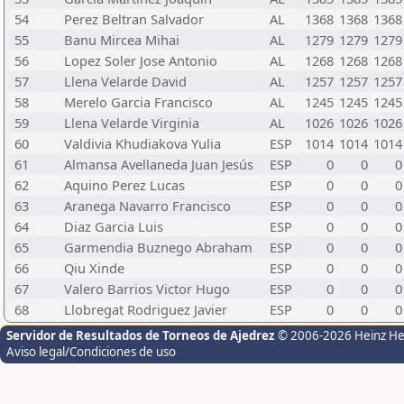
54
Perez Beltran Salvador
AL
1368
1368
1368
55
Banu Mircea Mihai
AL
1279
1279
1279
56
Lopez Soler Jose Antonio
AL
1268
1268
1268
57
Llena Velarde David
AL
1257
1257
1257
58
Merelo Garcia Francisco
AL
1245
1245
1245
59
Llena Velarde Virginia
AL
1026
1026
1026
60
Valdivia Khudiakova Yulia
ESP
1014
1014
1014
61
Almansa Avellaneda Juan Jesús
ESP
0
0
0
62
Aquino Perez Lucas
ESP
0
0
0
63
Aranega Navarro Francisco
ESP
0
0
0
64
Diaz Garcia Luis
ESP
0
0
0
65
Garmendia Buznego Abraham
ESP
0
0
0
66
Qiu Xinde
ESP
0
0
0
67
Valero Barrios Victor Hugo
ESP
0
0
0
68
Llobregat Rodriguez Javier
ESP
0
0
0
Servidor de Resultados de Torneos de Ajedrez
© 2006-2026 Heinz H
Aviso legal/Condiciones de uso