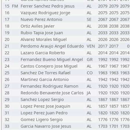
15
FM
Ferrer Sanchez Pedro Jesus
AL
2079
2079
2079
16
Vazquez Rodriguez Jorge
AL
2075
2075
2075
17
Nuevo Perez Antonio
SE
2067
2067
2067
18
Ortiz Aviles Javier
AL
2038
2038
2038
19
Rubio Tapia Jose Juan
AL
2033
2033
2033
20
Alvarez Morales Miguel
AL
2026
2026
2026
21
Perdomo Araujo Angel Eduardo
VEN
2017
2017
0
22
Lazaro Garcia Roberto
AL
2014
2014
2014
23
Fernandez Bueno Miguel Angel
GR
1992
1992
1992
24
Cantos Conejero Jose Miguel
AL
1967
1967
1967
25
Sanchez De Torres Rafael
CO
1963
1963
1963
26
Martinez Garcia Antonio
AL
1942
1942
1942
27
Fernandez Rodriguez Ramon
AL
1920
1920
1920
28
Redondo Benavente Jose Carlos
JA
1920
1920
1920
29
Sanchez Lopez Sergio
AL
1867
1867
1867
30
Lopez Perez Jose Joaquin
AL
1857
1857
1857
31
Lopez Perez Juan Pedro
AL
1820
1820
1820
32
Gomez Ligero Sergio
AL
1776
1776
1776
33
Garcia Navarro Jose Jesus
AL
1703
1701
1703