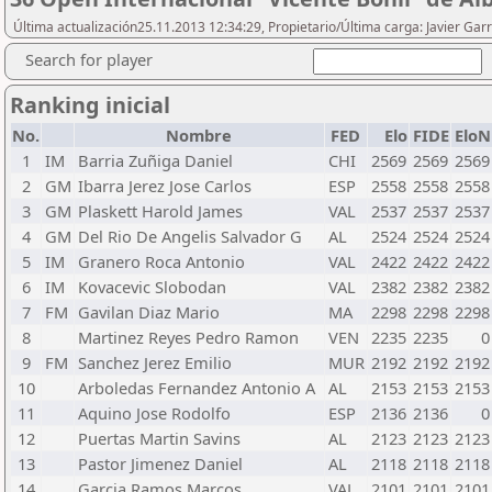
Última actualización25.11.2013 12:34:29, Propietario/Última carga: Javier Gar
Search for player
Ranking inicial
No.
Nombre
FED
Elo
FIDE
EloN
1
IM
Barria Zuñiga Daniel
CHI
2569
2569
2569
2
GM
Ibarra Jerez Jose Carlos
ESP
2558
2558
2558
3
GM
Plaskett Harold James
VAL
2537
2537
2537
4
GM
Del Rio De Angelis Salvador G
AL
2524
2524
2524
5
IM
Granero Roca Antonio
VAL
2422
2422
2422
6
IM
Kovacevic Slobodan
VAL
2382
2382
2382
7
FM
Gavilan Diaz Mario
MA
2298
2298
2298
8
Martinez Reyes Pedro Ramon
VEN
2235
2235
0
9
FM
Sanchez Jerez Emilio
MUR
2192
2192
2192
10
Arboledas Fernandez Antonio A
AL
2153
2153
2153
11
Aquino Jose Rodolfo
ESP
2136
2136
0
12
Puertas Martin Savins
AL
2123
2123
2123
13
Pastor Jimenez Daniel
AL
2118
2118
2118
14
Garcia Ramos Marcos
VAL
2101
2101
2101