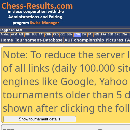
Logged on: Gast
Arabic
ARM
AZE
BIH
BUL
CAT
CHN
CRO
CZE
DEN
ENG
ESP
FAI
FIN
FRA
GER
GRE
INA
I
Home
Tournament-Database
AUT championship
Pictures
F
Note: To reduce the server 
of all links (daily 100.000 s
engines like Google, Yahoo a
tournaments older than 5 d
shown after clicking the fo