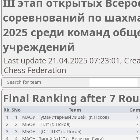
III этап открытых Всер
соревнований по шахма
2025 среди команд общ
учреждений
Last update 21.04.2025 07:23:01, Cre
Chess Federation
Search for team
Final Ranking after 7 Ro
Rk.
SNo
Team
Gam
1
1
МАОУ "Гуманитарный лицей" (г. Псков)
7
2
2
МБОУ "ПТЛ" (г. Псков)
7
3
3
МБОУ "ЦО "ППК" (г. Псков)
7
4
4
МАОУ "Лицей №11" (г. Великие Луки)
7