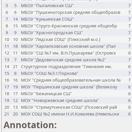
5
5
МБОУ "Пыталовская СШ"
7
6
6
МБОУ "Пушкиногорская средняя общеобразов
7
7
14
МБОУ "Куньинская СОШ"
7
8
15
МБОУ "Струго-Красненская средняя общеобр
7
9
9
МБОУ "Красногородская СШ"
7
10
10
МБОУ "Лядская СОШ" (Плюсский м.о.)
7
11
18
МБОУ "Харлапковская основная школа" (Пал
7
12
11
МБОУ "СШ №7 им. В.Н.Пушкарева" (Островск
6
13
7
МБОУ "Дедовичская средняя школа №2"
7
14
21
Структурное подразделение "Гимназия им.
6
15
8
МБОУ "СОШ №3 г.Порхова"
7
16
16
МОУ "Средняя общеобразовательная школа №
7
17
19
МОУ "Першинская средняя школа" (Великолу
6
18
17
МБОУ "Бежаницкая СШ"
6
19
12
МОУ "Новоржевская средняя школа"
6
20
13
МБОУ "Стремуткинская СОШ" (Псковский рай
6
21
20
МОУ СОШ №2 имени Н.И.Ковалева (Невельски
6
Annotation: