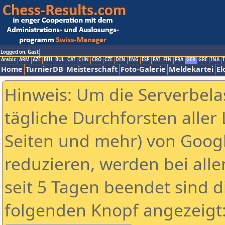
Logged on: Gast
Arabic
ARM
AZE
BIH
BUL
CAT
CHN
CRO
CZE
DEN
ENG
ESP
FAI
FIN
FRA
GER
GRE
INA
I
Home
TurnierDB
Meisterschaft
Foto-Galerie
Meldekartei
El
Hinweis: Um die Serverbela
tägliche Durchforsten aller 
Seiten und mehr) von Goog
reduzieren, werden bei alle
seit 5 Tagen beendet sind d
folgenden Knopf angezeigt