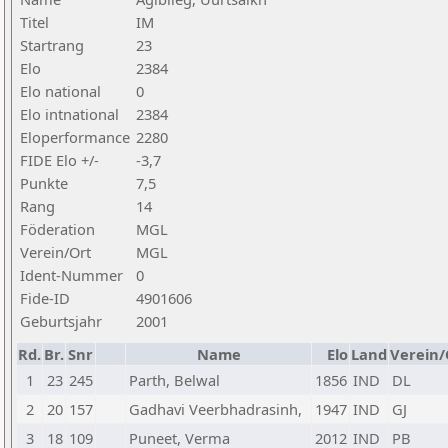
Titel
IM
Startrang
23
Elo
2384
Elo national
0
Elo intnational
2384
Eloperformance
2280
FIDE Elo +/-
-3,7
Punkte
7,5
Rang
14
Föderation
MGL
Verein/Ort
MGL
Ident-Nummer
0
Fide-ID
4901606
Geburtsjahr
2001
Rd.
Br.
Snr
Name
Elo
Land
Verein/
1
23
245
Parth, Belwal
1856
IND
DL
2
20
157
Gadhavi Veerbhadrasinh,
1947
IND
GJ
3
18
109
Puneet, Verma
2012
IND
PB