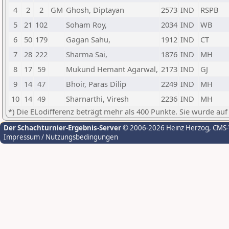
4
2
2
GM
Ghosh, Diptayan
2573
IND
RSPB
5
21
102
Soham Roy,
2034
IND
WB
6
50
179
Gagan Sahu,
1912
IND
CT
7
28
222
Sharma Sai,
1876
IND
MH
8
17
59
Mukund Hemant Agarwal,
2173
IND
GJ
9
14
47
Bhoir, Paras Dilip
2249
IND
MH
10
14
49
Sharnarthi, Viresh
2236
IND
MH
*) Die ELodifferenz beträgt mehr als 400 Punkte. Sie wurde auf
Der Schachturnier-Ergebnis-Server
© 2006-2026 Heinz Herzog
, CMS
Impressum / Nutzungsbedingungen