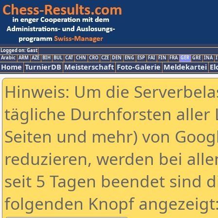
Logged on: Gast
Arabic
ARM
AZE
BIH
BUL
CAT
CHN
CRO
CZE
DEN
ENG
ESP
FAI
FIN
FRA
GER
GRE
INA
I
Home
TurnierDB
Meisterschaft
Foto-Galerie
Meldekartei
El
Hinweis: Um die Serverbela
tägliche Durchforsten aller 
Seiten und mehr) von Goog
reduzieren, werden bei alle
seit 5 Tagen beendet sind d
folgenden Knopf angezeigt