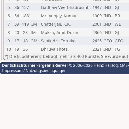
5
36
157
Gadhavi Veerbhadrasinh,
1947
IND
GJ
6
54
183
Mrityunjay, Kumar
1909
IND
BR
7
39
119
CM
Chatterjee, K.K.
2001
IND
WB
8
20
28
IM
Moksh, Amit Doshi
2366
IND
GJ
9
17
18
GM
Sanikidze Tornike,
2425
GEO
GEO
10
19
36
Dhruva Thota,
2321
IND
TG
*) Die ELodifferenz beträgt mehr als 400 Punkte. Sie wurde auf
Der Schachturnier-Ergebnis-Server
© 2006-2026 Heinz Herzog
, CMS
Impressum / Nutzungsbedingungen