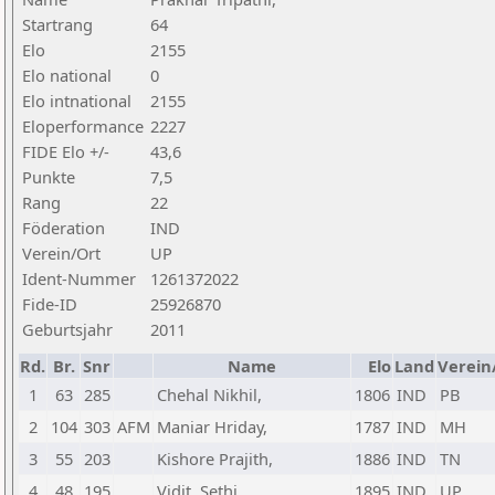
Startrang
64
Elo
2155
Elo national
0
Elo intnational
2155
Eloperformance
2227
FIDE Elo +/-
43,6
Punkte
7,5
Rang
22
Föderation
IND
Verein/Ort
UP
Ident-Nummer
1261372022
Fide-ID
25926870
Geburtsjahr
2011
Rd.
Br.
Snr
Name
Elo
Land
Verein
1
63
285
Chehal Nikhil,
1806
IND
PB
2
104
303
AFM
Maniar Hriday,
1787
IND
MH
3
55
203
Kishore Prajith,
1886
IND
TN
4
48
195
Vidit, Sethi
1895
IND
UP