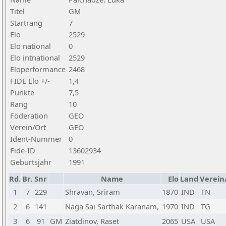
Titel
GM
Startrang
7
Elo
2529
Elo national
0
Elo intnational
2529
Eloperformance
2468
FIDE Elo +/-
1,4
Punkte
7,5
Rang
10
Föderation
GEO
Verein/Ort
GEO
Ident-Nummer
0
Fide-ID
13602934
Geburtsjahr
1991
Rd.
Br.
Snr
Name
Elo
Land
Verein
1
7
229
Shravan, Sriram
1870
IND
TN
2
6
141
Naga Sai Sarthak Karanam,
1970
IND
TG
3
6
91
GM
Ziatdinov, Raset
2065
USA
USA