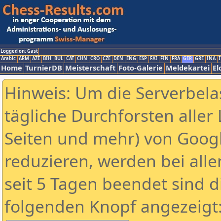
Logged on: Gast
Arabic
ARM
AZE
BIH
BUL
CAT
CHN
CRO
CZE
DEN
ENG
ESP
FAI
FIN
FRA
GER
GRE
INA
I
Home
TurnierDB
Meisterschaft
Foto-Galerie
Meldekartei
El
Hinweis: Um die Serverbela
tägliche Durchforsten aller 
Seiten und mehr) von Goog
reduzieren, werden bei alle
seit 5 Tagen beendet sind d
folgenden Knopf angezeigt