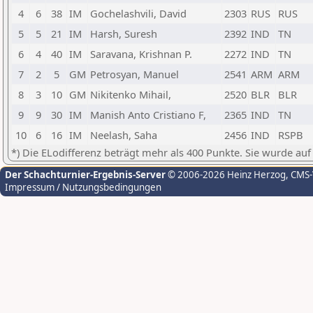
4
6
38
IM
Gochelashvili, David
2303
RUS
RUS
5
5
21
IM
Harsh, Suresh
2392
IND
TN
6
4
40
IM
Saravana, Krishnan P.
2272
IND
TN
7
2
5
GM
Petrosyan, Manuel
2541
ARM
ARM
8
3
10
GM
Nikitenko Mihail,
2520
BLR
BLR
9
9
30
IM
Manish Anto Cristiano F,
2365
IND
TN
10
6
16
IM
Neelash, Saha
2456
IND
RSPB
*) Die ELodifferenz beträgt mehr als 400 Punkte. Sie wurde auf
Der Schachturnier-Ergebnis-Server
© 2006-2026 Heinz Herzog
, CMS
Impressum / Nutzungsbedingungen