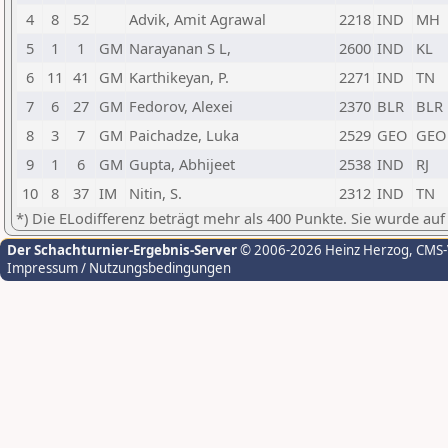
4
8
52
Advik, Amit Agrawal
2218
IND
MH
5
1
1
GM
Narayanan S L,
2600
IND
KL
6
11
41
GM
Karthikeyan, P.
2271
IND
TN
7
6
27
GM
Fedorov, Alexei
2370
BLR
BLR
8
3
7
GM
Paichadze, Luka
2529
GEO
GEO
9
1
6
GM
Gupta, Abhijeet
2538
IND
RJ
10
8
37
IM
Nitin, S.
2312
IND
TN
*) Die ELodifferenz beträgt mehr als 400 Punkte. Sie wurde auf
Der Schachturnier-Ergebnis-Server
© 2006-2026 Heinz Herzog
, CMS
Impressum / Nutzungsbedingungen