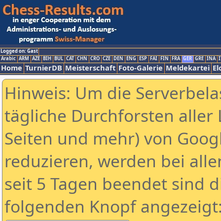
Logged on: Gast
Arabic
ARM
AZE
BIH
BUL
CAT
CHN
CRO
CZE
DEN
ENG
ESP
FAI
FIN
FRA
GER
GRE
INA
I
Home
TurnierDB
Meisterschaft
Foto-Galerie
Meldekartei
El
Hinweis: Um die Serverbela
tägliche Durchforsten aller 
Seiten und mehr) von Goog
reduzieren, werden bei alle
seit 5 Tagen beendet sind d
folgenden Knopf angezeigt