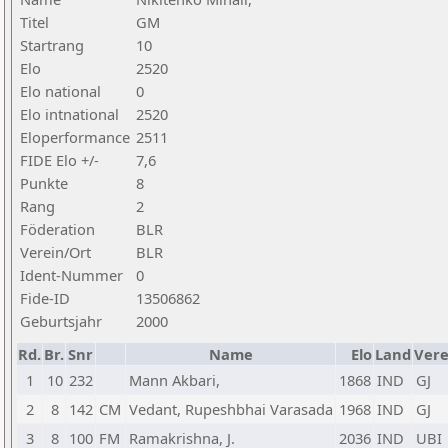
Titel
GM
Startrang
10
Elo
2520
Elo national
0
Elo intnational
2520
Eloperformance
2511
FIDE Elo +/-
7,6
Punkte
8
Rang
2
Föderation
BLR
Verein/Ort
BLR
Ident-Nummer
0
Fide-ID
13506862
Geburtsjahr
2000
Rd.
Br.
Snr
Name
Elo
Land
Vere
1
10
232
Mann Akbari,
1868
IND
GJ
2
8
142
CM
Vedant, Rupeshbhai Varasada
1968
IND
GJ
3
8
100
FM
Ramakrishna, J.
2036
IND
UBI