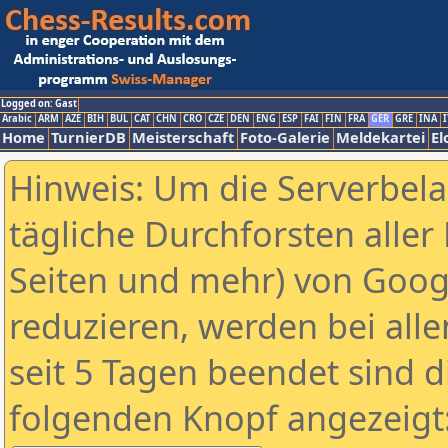
Logged on: Gast
Arabic
ARM
AZE
BIH
BUL
CAT
CHN
CRO
CZE
DEN
ENG
ESP
FAI
FIN
FRA
GER
GRE
INA
I
Home
TurnierDB
Meisterschaft
Foto-Galerie
Meldekartei
El
Hinweis: Um die Serverbel
tägliche Durchforsten aller 
Seiten und mehr) von Goog
reduzieren, werden bei alle
seit 5 Tagen beendet sind d
folgenden Knopf angezeigt