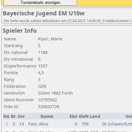
Bayerische Jugend EM U10w
Die Seite wurde zuletzt aktualisiert am 25.04.2025 14:26:45, Ersteller/Letzte
Spieler Info
Name
Kiyici, Marie
Startrang
5
Elo national
1188
Elo intnational
0
Eloperformance
1557
Punkte
4,5
Rang
5
Föderation
GER
Verein/Ort
SGem 1882 Fürth
Ident-Nummer
10795562
Fide-ID
533032726
Rd.
Br.
Snr
Name
EloI
EloN
Land
Ve
1
5
14
Fast, Alice
0
799
SK Schweinfurt