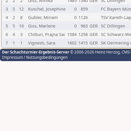
2
2
2
Giss, Annika
1485
1340
GER
SC Dillingen
3
5
12
Kuschel, Josephine
0
859
FC Bayern Mün
4
2
8
Gubler, Miriam
0
1126
TSV Kareth-La
5
5
10
Giss, Marlene
0
963
GER
SC Dillingen
6
4
3
Chitluri, Prajna Sai
1584
1258
GER
SC Schwarz-We
7
1
1
Vignesh, Sara
1602
1415
GER
SK Germering e
Der Schachturnier-Ergebnis-Server
© 2006-2026 Heinz Herzog
, CMS
Impressum / Nutzungsbedingungen