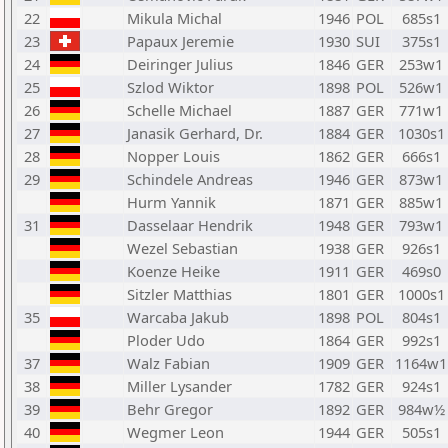
22
Mikula Michal
1946
POL
685s1
23
Papaux Jeremie
1930
SUI
375s1
24
Deiringer Julius
1846
GER
253w1
25
Szlod Wiktor
1898
POL
526w1
26
Schelle Michael
1887
GER
771w1
27
Janasik Gerhard, Dr.
1884
GER
1030s1
28
Nopper Louis
1862
GER
666s1
29
Schindele Andreas
1946
GER
873w1
Hurm Yannik
1871
GER
885w1
31
Dasselaar Hendrik
1948
GER
793w1
Wezel Sebastian
1938
GER
926s1
Koenze Heike
1911
GER
469s0
Sitzler Matthias
1801
GER
1000s1
35
Warcaba Jakub
1898
POL
804s1
Ploder Udo
1864
GER
992s1
37
Walz Fabian
1909
GER
1164w1
38
Miller Lysander
1782
GER
924s1
39
Behr Gregor
1892
GER
984w½
40
Wegmer Leon
1944
GER
505s1