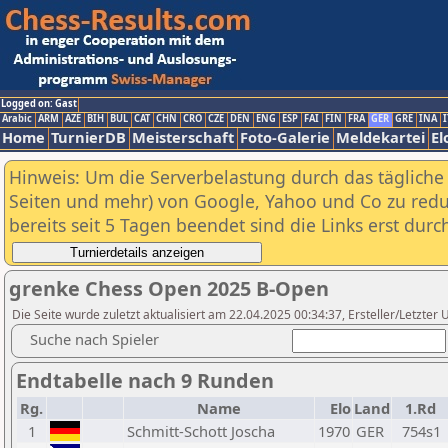
Logged on: Gast
Arabic
ARM
AZE
BIH
BUL
CAT
CHN
CRO
CZE
DEN
ENG
ESP
FAI
FIN
FRA
GER
GRE
INA
I
Home
TurnierDB
Meisterschaft
Foto-Galerie
Meldekartei
El
Hinweis: Um die Serverbelastung durch das tägliche D
Seiten und mehr) von Google, Yahoo und Co zu reduz
bereits seit 5 Tagen beendet sind die Links erst dur
grenke Chess Open 2025 B-Open
Die Seite wurde zuletzt aktualisiert am 22.04.2025 00:34:37, Ersteller/Letzte
Suche nach Spieler
Endtabelle nach 9 Runden
Rg.
Name
Elo
Land
1.Rd
1
Schmitt-Schott Joscha
1970
GER
754s1