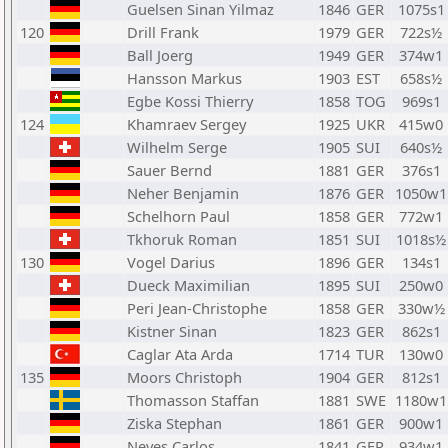
Guelsen Sinan Yilmaz
1846
GER
1075s1
120
Drill Frank
1979
GER
722s½
Ball Joerg
1949
GER
374w1
Hansson Markus
1903
EST
658s½
Egbe Kossi Thierry
1858
TOG
969s1
124
Khamraev Sergey
1925
UKR
415w0
Wilhelm Serge
1905
SUI
640s½
Sauer Bernd
1881
GER
376s1
Neher Benjamin
1876
GER
1050w1
Schelhorn Paul
1858
GER
772w1
Tkhoruk Roman
1851
SUI
1018s½
130
Vogel Darius
1896
GER
134s1
Dueck Maximilian
1895
SUI
250w0
Peri Jean-Christophe
1858
GER
330w½
Kistner Sinan
1823
GER
862s1
Caglar Ata Arda
1714
TUR
130w0
135
Moors Christoph
1904
GER
812s1
Thomasson Staffan
1881
SWE
1180w1
Ziska Stephan
1861
GER
900w1
Neves Carlos
1841
GER
934w1