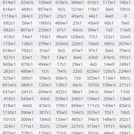
814w1
654s½
106w0
618s½
366w1
616s1
117w1
146s1
616w1
489s1
857w½
9s½
121w1
118s1
3w0
59s½
1116w1
284s1
237w1
25s1
45w½
44s1
4w0
-0
692s1
56w1
190s½
460w1
23s1
43w0
60s1
7w0
662s1
801w1
233w1
67s1
43s½
99w1
1s0
11w0
410s1
74w1
193s1
96w0
103w½
77s1
122s1
22w0
173w1
138s1
379w1
320w0
220s1
10w0
49s½
207w1
618w1
792s1
31w1
8s0
67w1
97s1
5w0
75w½
927s1
32w1
79s1
12w1
8w0
63s0
47w½
191s1
843w1
819s1
494w1
17s1
29w1
4s0
14w0
249s1
262s1
480w1
1s½
7w½
22s0
623w1
120s½
224w1
525w1
366s1
59w½
60w½
7s0
325w1
113w1
89s½
691w½
669s1
132w1
136s1
6w½
107s0
158w½
271s1
631w1
241s1
204w½
422s1
98w1
24s½
94w1
17s0
416s1
343w1
64s0
329w1
246s1
194w1
234s1
13w0
318w1
44s0
87w½
159s1
369w1
111s½
143w1
83w½
1130s1
396w1
307s1
95w0
194s½
207w1
70s1
18s0
101s½
300w1
184s0
133w1
485s1
74w½
148w½
202s1
324s1
171w1
52s½
27w0
227s½
315w1
197s1
42w½
807w1
578s1
137w1
52s½
164w1
81s½
44w0
184s1