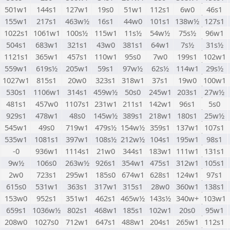
501w1
144s1
127w1
19s0
51w1
112s1
6w0
46s1
155w1
217s1
463w½
16s1
44w0
101s1
138w½
127s1
1022s1
1061w1
100s½
115w1
11s½
54w½
75s½
96w1
504s1
683w1
321s1
43w0
381s1
64w1
7s½
31s½
1121s1
365w1
457s1
110w1
95s0
7w0
199s1
102w1
559w1
619s½
205w1
59s1
97w½
62s½
114w1
29s½
1027w1
815s1
20w0
323s1
318w1
37s1
19w0
100w1
530s1
1106w1
314s1
459w½
50s0
245w1
203s1
27w½
481s1
457w0
1107s1
231w1
211s1
142w1
96s1
5s0
929s1
478w1
48s0
145w½
389s1
218w1
180s1
25w½
545w1
49s0
719w1
479s½
154w½
359s1
137w1
107s1
535w1
1081s1
397w1
108s½
212w½
104s1
195w1
98s1
-0
936w1
1114s1
21w0
344s1
183w1
111w1
131s1
9w½
106s0
263w½
926s1
354w1
475s1
312w1
105s1
2w0
723s1
295w1
185s0
674w1
628s1
124w1
97s1
615s0
531w1
363s1
317w1
315s1
28w0
360w1
138s1
153w0
952s1
351w1
462s1
465w½
143s½
340w+
103w1
659s1
1036w½
802s1
468w1
185s1
102w1
20s0
95w1
208w0
1027s0
712w1
647s1
488w1
204s1
265w1
112s1