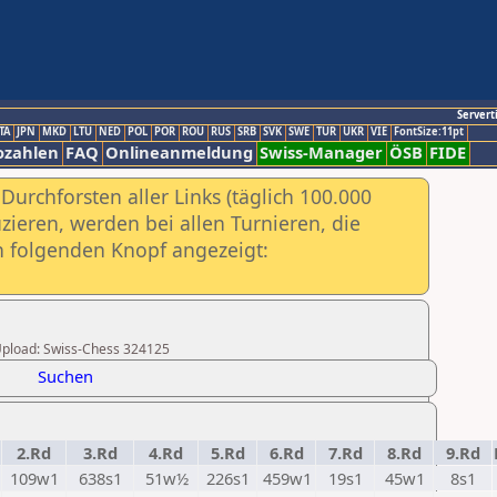
Servert
TA
JPN
MKD
LTU
NED
POL
POR
ROU
RUS
SRB
SVK
SWE
TUR
UKR
VIE
FontSize:11pt
ozahlen
FAQ
Onlineanmeldung
Swiss-Manager
ÖSB
FIDE
urchforsten aller Links (täglich 100.000
ieren, werden bei allen Turnieren, die
ch folgenden Knopf angezeigt:
r Upload: Swiss-Chess 324125
Suchen
2.Rd
3.Rd
4.Rd
5.Rd
6.Rd
7.Rd
8.Rd
9.Rd
109w1
638s1
51w½
226s1
459w1
19s1
45w1
8s1