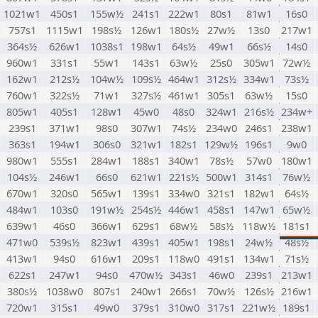
1021w1
450s1
155w½
241s1
222w1
80s1
81w1
16s0
757s1
1115w1
198s½
126w1
180s½
27w½
13s0
217w1
364s½
626w1
1038s1
198w1
64s½
49w1
66s½
14s0
960w1
331s1
55w1
143s1
63w½
25s0
305w1
72w½
162w1
212s½
104w½
109s½
464w1
312s½
334w1
73s½
760w1
322s½
71w1
327s½
461w1
305s1
63w½
15s0
805w1
405s1
128w1
45w0
48s0
324w1
216s½
234w+
239s1
371w1
98s0
307w1
74s½
234w0
246s1
238w1
363s1
194w1
306s0
321w1
182s1
129w½
196s1
9w0
980w1
555s1
284w1
188s1
340w1
78s½
57w0
180w1
104s½
246w1
66s0
621w1
221s½
500w1
314s1
76w½
670w1
320s0
565w1
139s1
334w0
321s1
182w1
64s½
484w1
103s0
191w½
254s½
446w1
458s1
147w1
65w½
639w1
46s0
366w1
629s1
68w½
58s½
118w½
181s1
471w0
539s½
823w1
439s1
405w1
198s1
24w½
48s½
413w1
94s0
616w1
209s1
118w0
491s1
134w1
71s½
622s1
247w1
94s0
470w½
343s1
46w0
239s1
213w1
380s½
1038w0
807s1
240w1
266s1
70w½
126s½
216w1
720w1
315s1
49w0
379s1
310w0
317s1
221w½
189s1