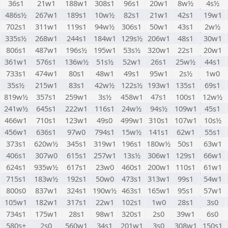
36s1
21w1
188w1
308s1
96s1
20w1
8w½
4s½
486s½
267w1
189s1
10w½
82s1
21w1
42s1
19w1
702s1
311w1
119s1
94w½
306s1
50w1
43s1
2w½
335s½
268w1
244s1
184w1
129s½
206w1
48s1
30w1
806s1
487w1
196s½
195w1
53s½
320w1
22s1
20w1
361w1
576s1
136w½
51s½
52w1
26s1
25w½
44s1
733s1
474w1
80s1
48w1
49s1
95w1
2s½
1w0
35s½
215w1
83s1
42w½
122s½
193w1
135s1
69s1
819w½
357s1
259w1
3s½
458w1
47s1
100s1
12w½
241w½
645s1
222w1
116s1
24w½
94s½
109w1
45s1
466w1
710s1
123w1
49s0
499w1
310s1
107w1
10s½
456w1
636s1
97w0
794s1
15w½
141s1
62w1
55s1
373s1
620w½
345s1
319w1
196s1
180w½
50s1
63w1
406s1
307w0
615s1
257w1
13s½
306w1
129s1
66w1
624s1
935w½
617s1
23w0
460s1
200w1
110s1
61w1
715s1
183w½
192s1
50w0
473s1
313w1
99s1
54w1
800s0
837w1
324s1
190w½
463s1
165w1
95s1
57w1
105w1
182w1
317s1
22w1
102s1
1w0
28s1
3s0
734s1
175w1
28s1
98w1
320s1
2s0
39w1
6s0
580s+
2s0
560w1
34s1
201w1
3s0
308w1
150s1