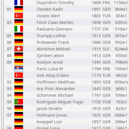
Oupindrin Timothy
1868
FRA
1150w1
81
Oezden Kadir
1891
GER
904w1
Ozates Mert
1883
TUR
854s1
83
Feick Claas Marten
1898
GER
830s½
Paduano Gennaro
1737
ITA
510w1
85
Trumpp Lothar
1913
GER
507w1
86
Prskawetz Frank
1886
GER
592w1
87
Akinkhov Mikhail
1915
SUI
824w0
88
Zymberi Jeton
1913
GER
650s0
89
Koelpin Arvid
1945
GER
798w0
Panic Luka M
1794
SRB
1054s1
Gok Altay Erdem
1719
TUR
462s0
92
Hoffmann Matthias
1893
GER
659w½
93
Arp Piotr Alexander
1843
GER
868s1
94
Schimmer Michael
1797
GER
709w1
95
Rodrigues Miguel Tiago
1759
POR
763s1
96
Jacob Serafin
1910
GER
825s1
97
Hofmann Jonas
1925
GER
686w1
Koeppel Luis
1857
GER
296w1
99
Nickel Jonas
1927
GER
146s1