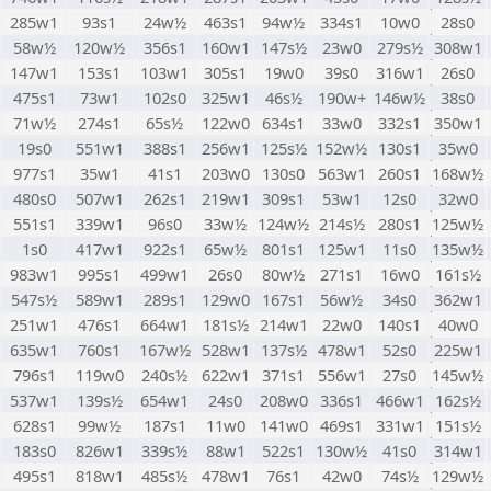
285w1
93s1
24w½
463s1
94w½
334s1
10w0
28s0
58w½
120w½
356s1
160w1
147s½
23w0
279s½
308w1
147w1
153s1
103w1
305s1
19w0
39s0
316w1
26s0
475s1
73w1
102s0
325w1
46s½
190w+
146w½
38s0
71w½
274s1
65s½
122w0
634s1
33w0
332s1
350w1
19s0
551w1
388s1
256w1
125s½
152w½
130s1
35w0
977s1
35w1
41s1
203w0
130s0
563w1
260s1
168w½
480s0
507w1
262s1
219w1
309s1
53w1
12s0
32w0
551s1
339w1
96s0
33w½
124w½
214s½
280s1
125w½
1s0
417w1
922s1
65w½
801s1
125w1
11s0
135w½
983w1
995s1
499w1
26s0
80w½
271s1
16w0
161s½
547s½
589w1
289s1
129w0
167s1
56w½
34s0
362w1
251w1
476s1
664w1
181s½
214w1
22w0
140s1
40w0
635w1
760s1
167w½
528w1
137s½
478w1
52s0
225w1
796s1
119w0
240s½
622w1
371s1
556w1
27s0
145w½
537w1
139s½
654w1
24s0
208w0
336s1
466w1
162s½
628s1
99w½
187s1
11w0
141w0
469s1
331w1
151s½
183s0
826w1
339s½
88w1
522s1
130w½
41s0
314w1
495s1
818w1
485s½
478w1
76s1
42w0
74s½
129w½