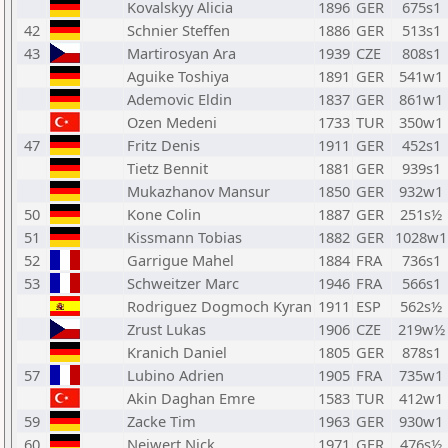
Kovalskyy Alicia
1896
GER
675s1
42
Schnier Steffen
1886
GER
513s1
43
Martirosyan Ara
1939
CZE
808s1
Aguike Toshiya
1891
GER
541w1
Ademovic Eldin
1837
GER
861w1
Ozen Medeni
1733
TUR
350w1
47
Fritz Denis
1911
GER
452s1
Tietz Bennit
1881
GER
939s1
Mukazhanov Mansur
1850
GER
932w1
50
Kone Colin
1887
GER
251s½
51
Kissmann Tobias
1882
GER
1028w1
52
Garrigue Mahel
1884
FRA
736s1
53
Schweitzer Marc
1946
FRA
566s1
Rodriguez Dogmoch Kyran
1911
ESP
562s½
Zrust Lukas
1906
CZE
219w½
Kranich Daniel
1805
GER
878s1
57
Lubino Adrien
1905
FRA
735w1
Akin Daghan Emre
1583
TUR
412w1
59
Zacke Tim
1963
GER
930w1
60
Neiwert Nick
1971
GER
476s½