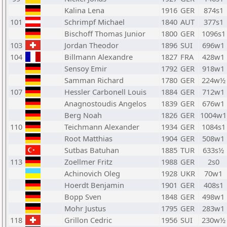
Kalina Lena
1916
GER
874s1
101
Schrimpf Michael
1840
AUT
377s1
Bischoff Thomas Junior
1800
GER
1096s1
103
Jordan Theodor
1896
SUI
696w1
104
Billmann Alexandre
1827
FRA
428w1
Sensoy Emir
1792
GER
918w1
Samman Richard
1780
GER
224w½
107
Hessler Carbonell Louis
1884
GER
712w1
Anagnostoudis Angelos
1839
GER
676w1
Berg Noah
1826
GER
1004w1
110
Teichmann Alexander
1934
GER
1084s1
Root Matthias
1904
GER
508w1
Sutbas Batuhan
1885
TUR
633s½
113
Zoellmer Fritz
1988
GER
2s0
Achinovich Oleg
1928
UKR
70w1
Hoerdt Benjamin
1901
GER
408s1
Bopp Sven
1848
GER
498w1
Mohr Justus
1795
GER
283w1
118
Grillon Cedric
1956
SUI
230w½