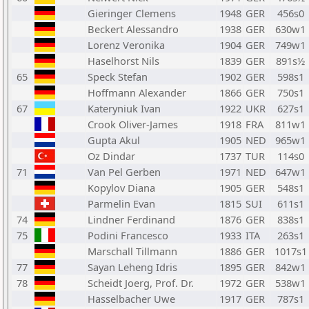
Gieringer Clemens
1948
GER
456s0
Beckert Alessandro
1938
GER
630w1
Lorenz Veronika
1904
GER
749w1
Haselhorst Nils
1839
GER
891s½
65
Speck Stefan
1902
GER
598s1
Hoffmann Alexander
1866
GER
750s1
67
Kateryniuk Ivan
1922
UKR
627s1
Crook Oliver-James
1918
FRA
811w1
Gupta Akul
1905
NED
965w1
Oz Dindar
1737
TUR
114s0
71
Van Pel Gerben
1971
NED
647w1
Kopylov Diana
1905
GER
548s1
Parmelin Evan
1815
SUI
611s1
74
Lindner Ferdinand
1876
GER
838s1
75
Podini Francesco
1933
ITA
263s1
Marschall Tillmann
1886
GER
1017s1
77
Sayan Leheng Idris
1895
GER
842w1
78
Scheidt Joerg, Prof. Dr.
1972
GER
538w1
Hasselbacher Uwe
1917
GER
787s1