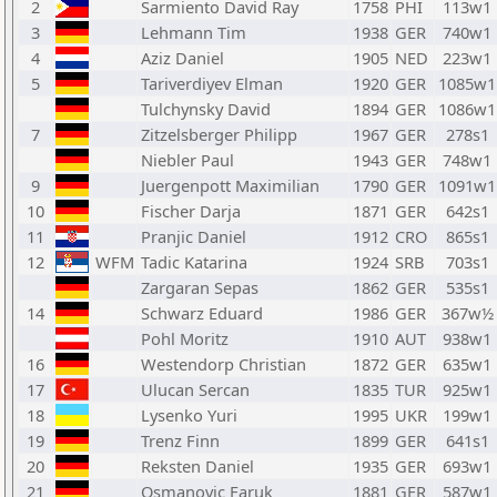
2
Sarmiento David Ray
1758
PHI
113w1
3
Lehmann Tim
1938
GER
740w1
4
Aziz Daniel
1905
NED
223w1
5
Tariverdiyev Elman
1920
GER
1085w1
Tulchynsky David
1894
GER
1086w1
7
Zitzelsberger Philipp
1967
GER
278s1
Niebler Paul
1943
GER
748w1
9
Juergenpott Maximilian
1790
GER
1091w1
10
Fischer Darja
1871
GER
642s1
11
Pranjic Daniel
1912
CRO
865s1
12
WFM
Tadic Katarina
1924
SRB
703s1
Zargaran Sepas
1862
GER
535s1
14
Schwarz Eduard
1986
GER
367w½
Pohl Moritz
1910
AUT
938w1
16
Westendorp Christian
1872
GER
635w1
17
Ulucan Sercan
1835
TUR
925w1
18
Lysenko Yuri
1995
UKR
199w1
19
Trenz Finn
1899
GER
641s1
20
Reksten Daniel
1935
GER
693w1
21
Osmanovic Faruk
1881
GER
587w1