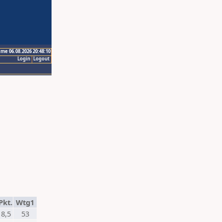
ime 06.08.2026 20:48:10
Login
Logout
Pkt.
Wtg1
8,5
53