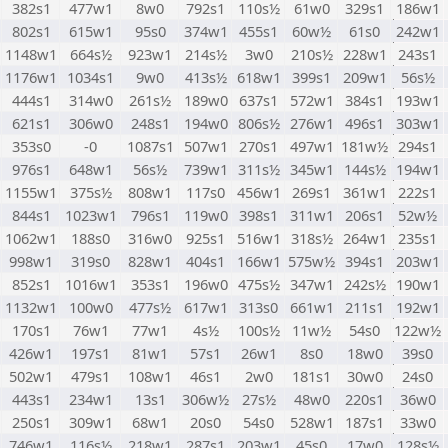
382s1
477w1
8w0
792s1
110s½
61w0
329s1
186w1
802s1
615w1
95s0
374w1
455s1
60w½
61s0
242w1
1148w1
664s½
923w1
214s½
3w0
210s½
228w1
243s1
1176w1
1034s1
9w0
413s½
618w1
399s1
209w1
56s½
444s1
314w0
261s½
189w0
637s1
572w1
384s1
193w1
621s1
306w0
248s1
194w0
806s½
276w1
496s1
303w1
353s0
-0
1087s1
507w1
270s1
497w1
181w½
294s1
976s1
648w1
56s½
739w1
311s½
345w1
144s½
194w1
1155w1
375s½
808w1
117s0
456w1
269s1
361w1
222s1
844s1
1023w1
796s1
119w0
398s1
311w1
206s1
52w½
1062w1
188s0
316w0
925s1
516w1
318s½
264w1
235s1
998w1
319s0
828w1
404s1
166w1
575w½
394s1
203w1
852s1
1016w1
353s1
196w0
475s½
347w1
242s½
190w1
1132w1
100w0
477s½
617w1
313s0
661w1
211s1
192w1
170s1
76w1
77w1
4s½
100s½
11w½
54s0
122w½
426w1
197s1
81w1
57s1
26w1
8s0
18w0
39s0
502w1
479s1
108w1
46s1
2w0
181s1
30w0
24s0
443s1
234w1
13s1
306w½
27s½
48w0
220s1
36w0
250s1
309w1
68w1
20s0
54s0
528w1
187s1
33w0
746w1
116s½
218w1
287s1
203w1
45s0
17w0
128s½