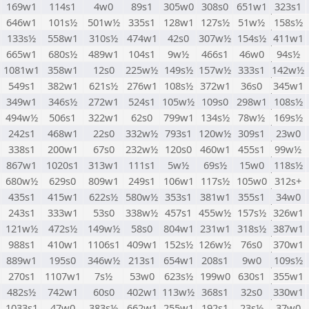
169w1
114s1
4w0
89s1
305w0
308s0
651w1
323s1
646w1
101s½
501w½
335s1
128w1
127s½
51w½
158s½
133s½
558w1
310s½
474w1
42s0
307w½
154s½
411w1
665w1
680s½
489w1
104s1
9w½
466s1
46w0
94s½
1081w1
358w1
12s0
225w½
149s½
157w½
333s1
142w½
549s1
382w1
621s½
276w1
108s½
372w1
36s0
345w1
349w1
346s½
272w1
524s1
105w½
109s0
298w1
108s½
494w½
506s1
322w1
62s0
799w1
134s½
78w½
169s½
242s1
468w1
22s0
332w½
793s1
120w½
309s1
23w0
338s1
200w1
67s0
232w½
120s0
460w1
455s1
99w½
867w1
1020s1
313w1
111s1
5w½
69s½
15w0
118s½
680w½
629s0
809w1
249s1
106w1
117s½
105w0
312s+
435s1
415w1
622s½
580w½
353s1
381w1
355s1
34w0
243s1
333w1
53s0
338w½
457s1
455w½
157s½
326w1
121w½
472s½
149w½
58s0
804w1
231w1
318s½
387w1
988s1
410w1
1106s1
409w1
152s½
126w½
76s0
370w1
889w1
195s0
346w½
213s1
654w1
208s1
9w0
109s½
270s1
1107w1
7s½
53w0
623s½
199w0
630s1
355w1
482s½
742w1
60s0
402w1
113w½
368s1
32s0
330w1
1033s1
47w0
383s½
662w1
255w1
192s1
23s½
37w0