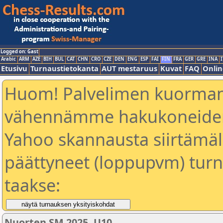
Logged on: Gast
Arabic
ARM
AZE
BIH
BUL
CAT
CHN
CRO
CZE
DEN
ENG
ESP
FAI
FIN
FRA
GER
GRE
INA
I
Etusivu
Turnaustietokanta
AUT mestaruus
Kuvat
FAQ
Onlin
Huom! Palvelimen kuorman
vähennämme hakukoneiden
Yahoo skannausta siirtämällä
päättyneet (loppupvm) turn
taakse:
Nuorten SM 2025, U10