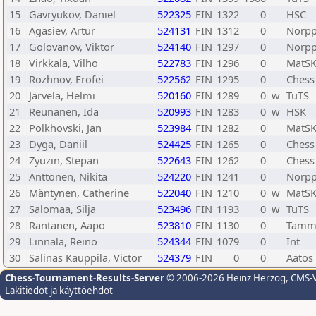
15
Gavryukov, Daniel
522325
FIN
1322
0
HSC
16
Agasiev, Artur
524131
FIN
1312
0
Norp
17
Golovanov, Viktor
524140
FIN
1297
0
Norp
18
Virkkala, Vilho
522783
FIN
1296
0
MatS
19
Rozhnov, Erofei
522562
FIN
1295
0
Chess
20
Järvelä, Helmi
520160
FIN
1289
0
w
TuTS
21
Reunanen, Ida
520993
FIN
1283
0
w
HSK
22
Polkhovski, Jan
523984
FIN
1282
0
MatS
23
Dyga, Daniil
524425
FIN
1265
0
Chess
24
Zyuzin, Stepan
522643
FIN
1262
0
Chess
25
Anttonen, Nikita
524220
FIN
1241
0
Norp
26
Mäntynen, Catherine
522040
FIN
1210
0
w
MatS
27
Salomaa, Silja
523496
FIN
1193
0
w
TuTS
28
Rantanen, Aapo
523810
FIN
1130
0
Tamm
29
Linnala, Reino
524344
FIN
1079
0
Int
30
Salinas Kauppila, Victor
524379
FIN
0
0
Aatos
Chess-Tournament-Results-Server
© 2006-2026 Heinz Herzog
, CMS-
Lakitiedot ja käyttöehdot