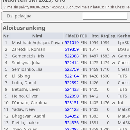
Viimeisin päivitys08.06.2025 14:24:23, Luonut/Viimeisin lataus: Finish Chess Fe
Etsi pelaajaa
Aloitusranking
Nr
Nimi
FideID
FED
Rtg
RtgI
sp.
Kerho
1
Mashhadi Aghajan, Rayan
521019
FIN
1954
1984
LprSK
2
Zaretckii, Roman
519359
FIN
1517
0
EtVaS
3
Gemenetzis, Iris
522988
FIN
1487
1583
w
Gambi
4
Sinitsyna, Julia
522414
FIN
1475
1474
w
Chess
5
Semioshko, Ilia
522759
FIN
1469
1710
Chess
6
Li, Sixing
522104
FIN
1428
1600
TuTS
7
Lotta, Daniil
522392
FIN
1426
0
Chess
8
Betushi, Levin
524433
FIN
1425
0
TuTS
9
Heino, Oliver
522090
FIN
1412
0
TuTS
10
D'amato, Carolina
523151
FIN
1405
1476
w
Int
11
Yadav, Neev
524123
FIN
1403
0
MatS
12
Bhagavan, Aadhi
524352
FIN
1383
0
MatS
13
Pietilä, Jaakko
524336
FIN
1381
0
MatS
14
Zhao, Yixuan
522082
FIN
1359
1500
TuTS