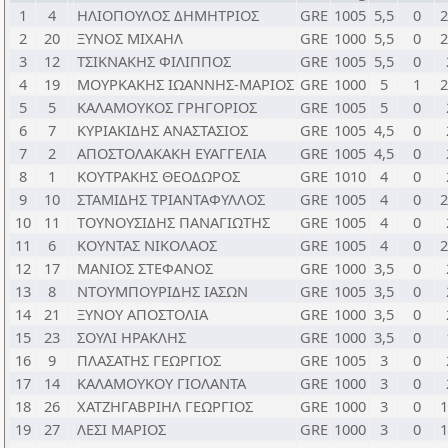
1
4
ΗΛΙΟΠΟΥΛΟΣ ΔΗΜΗΤΡΙΟΣ
GRE
1005
5,5
0
2
2
20
ΞΥΝΟΣ ΜΙΧΑΗΛ
GRE
1000
5,5
0
2
3
12
ΤΣΙΚΝΑΚΗΣ ΦΙΛΙΠΠΟΣ
GRE
1005
5,5
0
4
19
ΜΟΥΡΚΑΚΗΣ ΙΩΑΝΝΗΣ-ΜΑΡΙΟΣ
GRE
1000
5
1
2
5
5
ΚΑΛΑΜΟΥΚΟΣ ΓΡΗΓΟΡΙΟΣ
GRE
1005
5
0
6
7
ΚΥΡΙΑΚΙΔΗΣ ΑΝΑΣΤΑΣΙΟΣ
GRE
1005
4,5
0
7
2
ΑΠΟΣΤΟΛΑΚΑΚΗ ΕΥΑΓΓΕΛΙΑ
GRE
1005
4,5
0
8
1
ΚΟΥΤΡΑΚΗΣ ΘΕΟΔΩΡΟΣ
GRE
1010
4
0
9
10
ΣΤΑΜΙΔΗΣ ΤΡΙΑΝΤΑΦΥΛΛΟΣ
GRE
1005
4
0
2
10
11
ΤΟΥΝΟΥΣΙΔΗΣ ΠΑΝΑΓΙΩΤΗΣ
GRE
1005
4
0
11
6
ΚΟΥΝΤΑΣ ΝΙΚΟΛΑΟΣ
GRE
1005
4
0
2
12
17
ΜΑΝΙΟΣ ΣΤΕΦΑΝΟΣ
GRE
1000
3,5
0
13
8
ΝΤΟΥΜΠΟΥΡΙΔΗΣ ΙΑΣΩΝ
GRE
1005
3,5
0
14
21
ΞΥΝΟΥ ΑΠΟΣΤΟΛΙΑ
GRE
1000
3,5
0
15
23
ΣΟΥΛΙ ΗΡΑΚΛΗΣ
GRE
1000
3,5
0
16
9
ΠΛΑΣΑΤΗΣ ΓΕΩΡΓΙΟΣ
GRE
1005
3
0
17
14
ΚΑΛΑΜΟΥΚΟΥ ΓΙΟΛΑΝΤΑ
GRE
1000
3
0
18
26
ΧΑΤΖΗΓΑΒΡΙΗΛ ΓΕΩΡΓΙΟΣ
GRE
1000
3
0
1
19
27
ΛΕΣΙ ΜΑΡΙΟΣ
GRE
1000
3
0
1