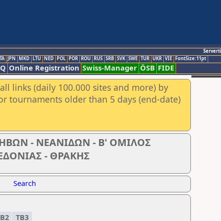
Servert
TA
JPN
MKD
LTU
NED
POL
POR
ROU
RUS
SRB
SVK
SWE
TUR
UKR
VIE
FontSize:11pt
AQ
Online Registration
Swiss-Manager
ÖSB
FIDE
ll links (daily 100.000 sites and more) by
for tournaments older than 5 days (end-date)
ΒΩΝ - ΝΕΑΝΙΔΩΝ - Β' ΟΜΙΛΟΣ
ΔΟΝΙΑΣ - ΘΡΑΚΗΣ
Search
B2
TB3