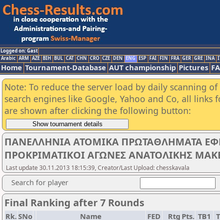
Logged on: Gast
Arabic
ARM
AZE
BIH
BUL
CAT
CHN
CRO
CZE
DEN
ENG
ESP
FAI
FIN
FRA
GER
GRE
INA
I
Home
Tournament-Database
AUT championship
Pictures
F
Note: To reduce the server load by daily scanning of a
search engines like Google, Yahoo and Co, all links 
are shown after clicking the following button:
ΠΑΝΕΛΛΗΝΙΑ ΑΤΟΜΙΚΑ ΠΡΩΤΑΘΛΗΜΑΤΑ ΕΦΗ
ΠΡΟΚΡΙΜΑΤΙΚΟΙ ΑΓΩΝΕΣ ΑΝΑΤΟΛΙΚΗΣ ΜΑΚΕ
Last update 30.11.2013 18:15:39, Creator/Last Upload: chesskavala
Search for player
Final Ranking after 7 Rounds
Rk.
SNo
Name
FED
Rtg
Pts.
TB1
T