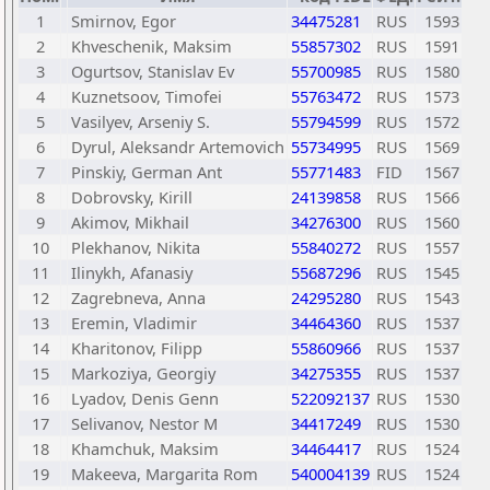
1
Smirnov, Egor
34475281
RUS
1593
2
Khveschenik, Maksim
55857302
RUS
1591
3
Ogurtsov, Stanislav Ev
55700985
RUS
1580
4
Kuznetsoov, Timofei
55763472
RUS
1573
5
Vasilyev, Arseniy S.
55794599
RUS
1572
6
Dyrul, Aleksandr Artemovich
55734995
RUS
1569
7
Pinskiy, German Ant
55771483
FID
1567
8
Dobrovsky, Kirill
24139858
RUS
1566
9
Akimov, Mikhail
34276300
RUS
1560
10
Plekhanov, Nikita
55840272
RUS
1557
11
Ilinykh, Afanasiy
55687296
RUS
1545
12
Zagrebneva, Anna
24295280
RUS
1543
13
Eremin, Vladimir
34464360
RUS
1537
14
Kharitonov, Filipp
55860966
RUS
1537
15
Markoziya, Georgiy
34275355
RUS
1537
16
Lyadov, Denis Genn
522092137
RUS
1530
17
Selivanov, Nestor M
34417249
RUS
1530
18
Khamchuk, Maksim
34464417
RUS
1524
19
Makeeva, Margarita Rom
540004139
RUS
1524