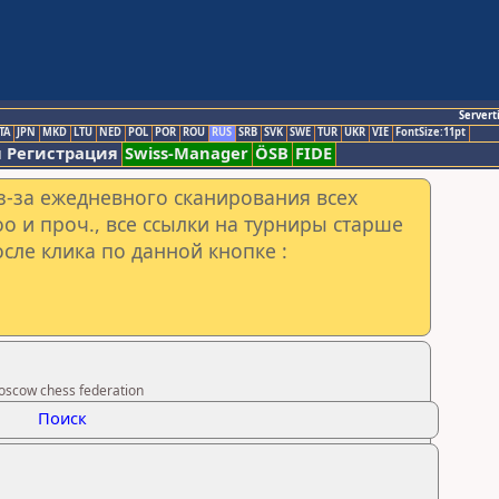
Servert
TA
JPN
MKD
LTU
NED
POL
POR
ROU
RUS
SRB
SVK
SWE
TUR
UKR
VIE
FontSize:11pt
 Регистрация
Swiss-Manager
ÖSB
FIDE
з-за ежедневного сканирования всех
o и проч., все ссылки на турниры старше
сле клика по данной кнопке :
scow chess federation
Поиск