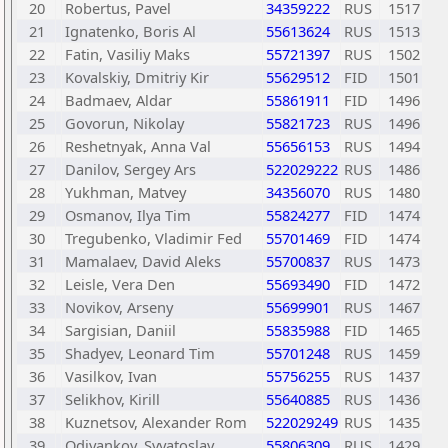
20
Robertus, Pavel
34359222
RUS
1517
21
Ignatenko, Boris Al
55613624
RUS
1513
22
Fatin, Vasiliy Maks
55721397
RUS
1502
23
Kovalskiy, Dmitriy Kir
55629512
FID
1501
24
Badmaev, Aldar
55861911
FID
1496
25
Govorun, Nikolay
55821723
RUS
1496
26
Reshetnyak, Anna Val
55656153
RUS
1494
27
Danilov, Sergey Ars
522029222
RUS
1486
28
Yukhman, Matvey
34356070
RUS
1480
29
Osmanov, Ilya Tim
55824277
FID
1474
30
Tregubenko, Vladimir Fed
55701469
FID
1474
31
Mamalaev, David Aleks
55700837
RUS
1473
32
Leisle, Vera Den
55693490
FID
1472
33
Novikov, Arseny
55699901
RUS
1467
34
Sargisian, Daniil
55835988
FID
1465
35
Shadyev, Leonard Tim
55701248
RUS
1459
36
Vasilkov, Ivan
55756255
RUS
1437
37
Selikhov, Kirill
55640885
RUS
1436
38
Kuznetsov, Alexander Rom
522029249
RUS
1435
39
Odiyankov, Svyatoslav
55806309
RUS
1429