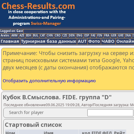
Logged on: Gast
Arabic
ARM
AZE
BIH
BUL
CAT
CHN
CRO
CZE
DEN
ENG
ESP
FAI
FIN
FRA
GER
GRE
INA
I
Главная
Турнирная база данных
AUT
Фото
ЧАВО
Онлайн
Примечание: Чтобы снизить загрузку на сервер и
страниц поисковыми системами типа Google, Yaho
двух месяцев (с даты окончания) отображаются по
Отобразить дополнительную информацию
Кубок В.Смыслова. FIDE. группа "D"
Последнее обновление09.06.2025 19:09:28, Автор/Последняя загрузка: Mo
Search for player
Стартовый список
Ном.
Имя
код FIDE
ФЕД.
Рейт.