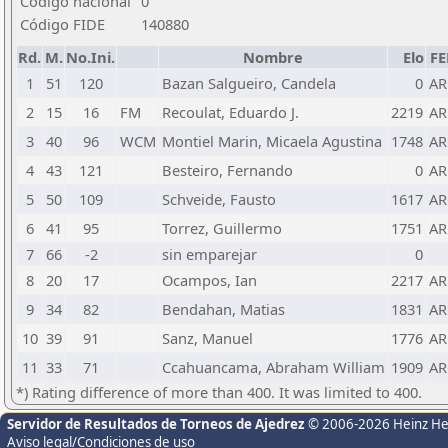
Código nacional
0
Código FIDE
140880
Rd.
M.
No.Ini.
Nombre
Elo
FE
1
51
120
Bazan Salgueiro, Candela
0
A
2
15
16
FM
Recoulat, Eduardo J.
2219
A
3
40
96
WCM
Montiel Marin, Micaela Agustina
1748
A
4
43
121
Besteiro, Fernando
0
A
5
50
109
Schveide, Fausto
1617
A
6
41
95
Torrez, Guillermo
1751
A
7
66
-2
sin emparejar
0
8
20
17
Ocampos, Ian
2217
A
9
34
82
Bendahan, Matias
1831
A
10
39
91
Sanz, Manuel
1776
A
11
33
71
Ccahuancama, Abraham William
1909
A
*) Rating difference of more than 400. It was limited to 400.
Servidor de Resultados de Torneos de Ajedrez
© 2006-2026 Heinz H
Aviso legal/Condiciones de uso