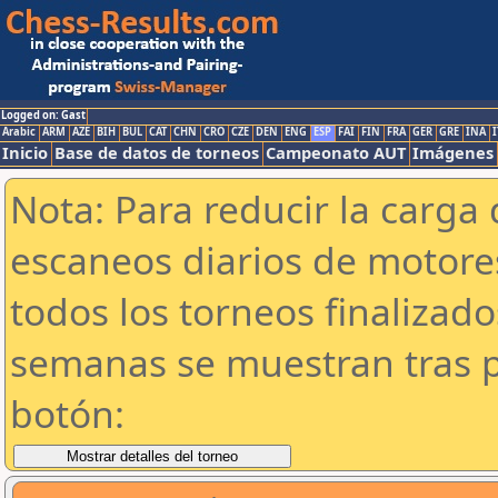
Logged on: Gast
Arabic
ARM
AZE
BIH
BUL
CAT
CHN
CRO
CZE
DEN
ENG
ESP
FAI
FIN
FRA
GER
GRE
INA
I
Inicio
Base de datos de torneos
Campeonato AUT
Imágenes
Nota: Para reducir la carga 
escaneos diarios de motor
todos los torneos finalizad
semanas se muestran tras p
botón: