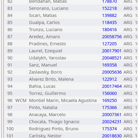
82
Bendahan, Matias
178870
ARG
1
83
Senorano, Luciano
152218
ARG
1
84
Sicari, Matias
139882
ARG
1
85
Gualpa, Carlos
118435
ARG
1
86
Trunzo, Luciano
180416
ARG
1
87
Aredez, Amaro
20058756
ARG
1
88
Pradines, Ernesto
127205
ARG
1
89
Laurel, Ezequiel
20017901
ARG
1
90
Udalykh, Yaroslav
20048521
ARG
1
91
Sanz, Manuel
169358
ARG
1
92
Zaslavsky, Boris
20005636
ARG
1
93
Alvarez Brito, Malena
122912
ARG
1
94
Bahia, Lucas
20017464
ARG
1
95
Torrez, Guillermo
156060
ARG
1
96
WCM
Montiel Marin, Micaela Agustina
169250
ARG
1
97
Pinto, Natalia
175366
ARG
1
98
Anacaya, Marcelo
20007361
ARG
1
99
Chocala, Thiago Ignacio
20024231
ARG
1
100
Rodriguez Pinto, Bruno
175374
ARG
1
101
Carlisky, Nestor
20018630
ARG
1