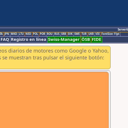
Servert
TA
JPN
MKD
LTU
NED
POL
POR
ROU
RUS
SRB
SVK
SWE
TUR
UKR
VIE
FontSize:11pt
FAQ
Registro en línea
Swiss-Manager
ÖSB
FIDE
aneos diarios de motores como Google o Yahoo,
 se muestran tras pulsar el siguiente botón: