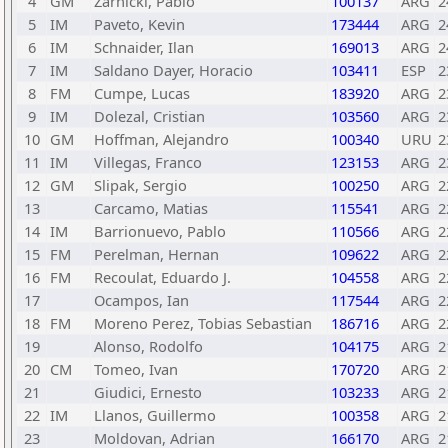
4
GM
Zarnicki, Pablo
100137
ARG
2
5
IM
Paveto, Kevin
173444
ARG
2
6
IM
Schnaider, Ilan
169013
ARG
2
7
IM
Saldano Dayer, Horacio
103411
ESP
2
8
FM
Cumpe, Lucas
183920
ARG
2
9
IM
Dolezal, Cristian
103560
ARG
2
10
GM
Hoffman, Alejandro
100340
URU
2
11
IM
Villegas, Franco
123153
ARG
2
12
GM
Slipak, Sergio
100250
ARG
2
13
Carcamo, Matias
115541
ARG
2
14
IM
Barrionuevo, Pablo
110566
ARG
2
15
FM
Perelman, Hernan
109622
ARG
2
16
FM
Recoulat, Eduardo J.
104558
ARG
2
17
Ocampos, Ian
117544
ARG
2
18
FM
Moreno Perez, Tobias Sebastian
186716
ARG
2
19
Alonso, Rodolfo
104175
ARG
2
20
CM
Tomeo, Ivan
170720
ARG
2
21
Giudici, Ernesto
103233
ARG
2
22
IM
Llanos, Guillermo
100358
ARG
2
23
Moldovan, Adrian
166170
ARG
2