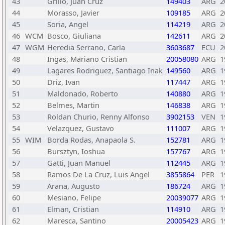
43
Grillo, Juan Cruz
149403
ARG
2
44
Morasso, Javier
109185
ARG
2
45
Soria, Angel
114219
ARG
2
46
WCM
Bosco, Giuliana
142611
ARG
2
47
WGM
Heredia Serrano, Carla
3603687
ECU
2
48
Ingas, Mariano Cristian
20058080
ARG
1
49
Lagares Rodriguez, Santiago Inak
149560
ARG
1
50
Driz, Ivan
117447
ARG
1
51
Maldonado, Roberto
140880
ARG
1
52
Belmes, Martin
146838
ARG
1
53
Roldan Churio, Renny Alfonso
3902153
VEN
1
54
Velazquez, Gustavo
111007
ARG
1
55
WIM
Borda Rodas, Anapaola S.
152781
ARG
1
56
Bursztyn, Ioshua
157767
ARG
1
57
Gatti, Juan Manuel
112445
ARG
1
58
Ramos De La Cruz, Luis Angel
3855864
PER
1
59
Arana, Augusto
186724
ARG
1
60
Mesiano, Felipe
20039077
ARG
1
61
Elman, Cristian
114910
ARG
1
62
Maresca, Santino
20005423
ARG
1