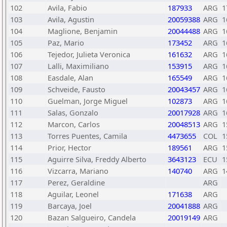
102
Avila, Fabio
187933
ARG
1
103
Avila, Agustin
20059388
ARG
1
104
Maglione, Benjamin
20044488
ARG
1
105
Paz, Mario
173452
ARG
1
106
Tejedor, Julieta Veronica
161632
ARG
1
107
Lalli, Maximiliano
153915
ARG
1
108
Easdale, Alan
165549
ARG
1
109
Schveide, Fausto
20043457
ARG
1
110
Guelman, Jorge Miguel
102873
ARG
1
111
Salas, Gonzalo
20017928
ARG
1
112
Marcon, Carlos
20048513
ARG
1
113
Torres Puentes, Camila
4473655
COL
1
114
Prior, Hector
189561
ARG
1
115
Aguirre Silva, Freddy Alberto
3643123
ECU
1
116
Vizcarra, Mariano
140740
ARG
1
117
Perez, Geraldine
ARG
118
Aguilar, Leonel
171638
ARG
119
Barcaya, Joel
20041888
ARG
120
Bazan Salgueiro, Candela
20019149
ARG