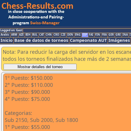
Logged on: Gast
Arabic
ARM
AZE
BIH
BUL
CAT
CHN
CRO
CZE
DEN
ENG
ESP
FAI
FIN
FRA
GER
GRE
INA
I
Inicio
Base de datos de torneos
Campeonato AUT
Imágenes
Nota: Para reducir la carga del servidor en los esc
todos los torneos finalizados hace más de 2 semanas
1º Puesto: $150.000
2° Puesto: $110.000
3° Puesto: $90.000
4° Puesto: $75.000
Categorias:
Sub 2150, Sub 2000, Sub 1800
1° Puesto: $55.000