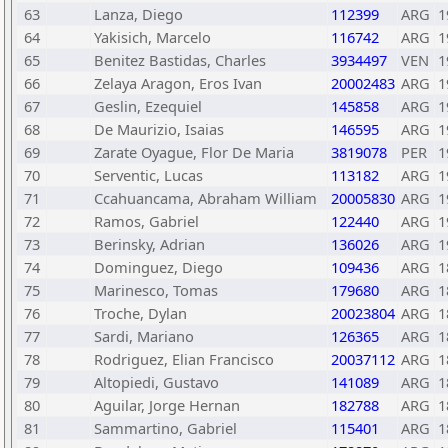
63
Lanza, Diego
112399
ARG
1
64
Yakisich, Marcelo
116742
ARG
1
65
Benitez Bastidas, Charles
3934497
VEN
1
66
Zelaya Aragon, Eros Ivan
20002483
ARG
1
67
Geslin, Ezequiel
145858
ARG
1
68
De Maurizio, Isaias
146595
ARG
1
69
Zarate Oyague, Flor De Maria
3819078
PER
1
70
Serventic, Lucas
113182
ARG
1
71
Ccahuancama, Abraham William
20005830
ARG
1
72
Ramos, Gabriel
122440
ARG
1
73
Berinsky, Adrian
136026
ARG
1
74
Dominguez, Diego
109436
ARG
1
75
Marinesco, Tomas
179680
ARG
1
76
Troche, Dylan
20023804
ARG
1
77
Sardi, Mariano
126365
ARG
1
78
Rodriguez, Elian Francisco
20037112
ARG
1
79
Altopiedi, Gustavo
141089
ARG
1
80
Aguilar, Jorge Hernan
182788
ARG
1
81
Sammartino, Gabriel
115401
ARG
1