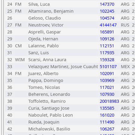
24
FM
Silva, Luca
147370
ARG
2
25
FM
Altamirano, Benjamin
102245
ARG
2
26
Geloso, Claudio
104574
ARG
2
27
FM
Neustroev, Victor
4144147
RUS
2
28
Asprelli, Gaspar
165891
ARG
2
29
Ojeda, Hernan
109126
ARG
2
30
CM
Lalanne, Pablo
112151
ARG
2
31
Sanz, Luis
117935
ARG
2
32
WIM
Scarsi, Anna Laura
159328
ARG
2
33
Velazquez Martinez, Josue Cuauht
5101107
MEX
2
34
FM
Juarez, Alberto
102091
ARG
2
35
Pappa, Domingo
103969
ARG
2
36
Tomeo, Nicolas
117021
ARG
2
37
Beherens, Leonardo
107930
ARG
2
38
Toffoletto, Ramiro
20018983
ARG
2
39
Curia, Santiago Jose
135585
ARG
2
40
Naboulet, Pablo Leon
161020
ARG
2
41
Rueda, Joaquin
111490
ARG
2
42
Michalowski, Basilio
106267
ARG
2