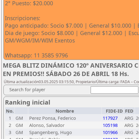
2° Puesto: $20.000
Inscripciones:
Pago anticipado: Socio $7.000 | General $10.000 | 
Dia de juego: Socio $8.000 | General $12.000 | Escu
GM/WGM/IM/WIM Exentos
Whatsapp: 11 3585 9796
MEGA BLITZ DINÁMICO 120º ANIVERSARIO C
EN PREMIOS!! SÁBADO 26 DE ABRIL 18 Hs.
Última actualización03.05.2025 03:15:50, Propietario/Última carga: FADA – C
Search for player
Ranking inicial
No.
Nombre
FIDE-ID
FED
1
GM
Perez Ponsa, Federico
117927
ARG
2
2
GM
Alonso, Salvador
105198
ARG
2
3
GM
Spangenberg, Hugo
101966
ARG
2