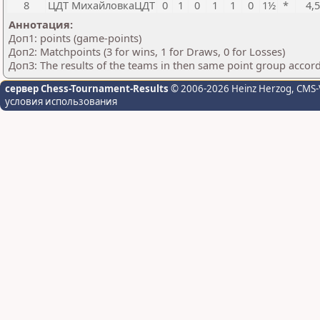
8
ЦДТ МихайловкаЦДТ
0
1
0
1
1
0
1½
*
4,
Аннотация:
Доп1: points (game-points)
Доп2: Matchpoints (3 for wins, 1 for Draws, 0 for Losses)
Доп3: The results of the teams in then same point group accor
сервер Chess-Tournament-Results
© 2006-2026 Heinz Herzog
, CMS-
условия использования