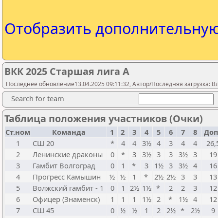
Отобразить дополнительну
ВКК 2025 Старшая лига А
Последнее обновление13.04.2025 09:11:32, Автор/Последняя загрузка: В
Search for team
Таблица положения участников (Очки)
Ст.ном
Команда
1
2
3
4
5
6
7
8
До
1
СШ 20
*
4
4
3½
4
3
4
4
26,
2
Ленинские драконы
0
*
3
3½
3
3
3½
3
19
3
Гамбит Волгоград
0
1
*
3
1½
3
3½
4
16
4
Прогресс Камышин
½
½
1
*
2½
2½
3
3
13
5
Волжский гамбит - 1
0
1
2½
1½
*
2
2
3
12
6
Офицер (Знаменск)
1
1
1
1½
2
*
1½
4
12
7
СШ 45
0
½
½
1
2
2½
*
2½
9