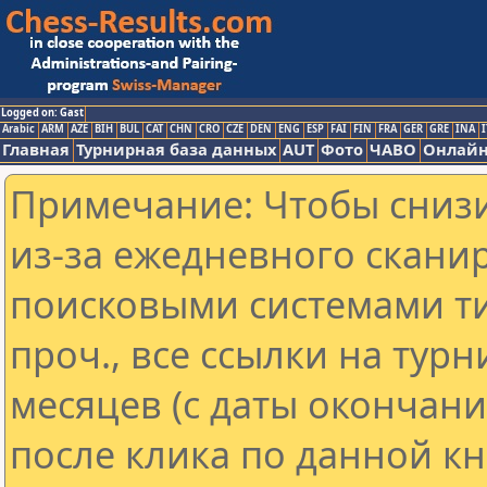
Logged on: Gast
Arabic
ARM
AZE
BIH
BUL
CAT
CHN
CRO
CZE
DEN
ENG
ESP
FAI
FIN
FRA
GER
GRE
INA
I
Главная
Турнирная база данных
AUT
Фото
ЧАВО
Онлайн
Примечание: Чтобы снизи
из-за ежедневного скани
поисковыми системами ти
проч., все ссылки на тур
месяцев (с даты окончан
после клика по данной кн