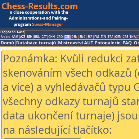
Logged on: Gast
Arabic
ARM
AZE
BIH
BUL
CAT
CHN
CRO
CZE
DEN
ENG
ESP
FAI
FIN
FRA
GER
GRE
INA
I
Domů
Databáze turnajů
Mistrovství AUT
Fotogalerie
FAQ
On
Poznámka: Kvůli redukci za
skenováním všech odkazů (
a více) a vyhledávačů typu 
všechny odkazy turnajů star
data ukončení turnaje) jsou
na následující tlačítko: