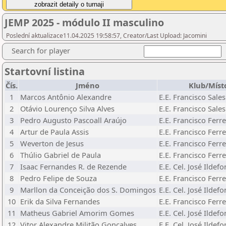
JEMP 2025 - módulo II masculino
Poslední aktualizace11.04.2025 19:58:57, Creator/Last Upload: Jacomini
Search for player
Startovní listina
Čís.
Jméno
Klub/Míst
1
Marcos Antônio Alexandre
E.E. Francisco Sales
2
Otávio Lourenço Silva Alves
E.E. Francisco Sales
3
Pedro Augusto Pascoall Araújo
E.E. Francisco Ferre
4
Artur de Paula Assis
E.E. Francisco Ferre
5
Weverton de Jesus
E.E. Francisco Ferre
6
Thúlio Gabriel de Paula
E.E. Francisco Ferre
7
Isaac Fernandes R. de Rezende
E.E. Cel. José Ildef
8
Pedro Felipe de Souza
E.E. Francisco Ferre
9
Marllon da Conceição dos S. Domingos
E.E. Cel. José Ildef
10
Erik da Silva Fernandes
E.E. Francisco Ferre
11
Matheus Gabriel Amorim Gomes
E.E. Cel. José Ildef
12
Vitor Alexandre Militão Gonçalves
E.E. Cel. José Ildef