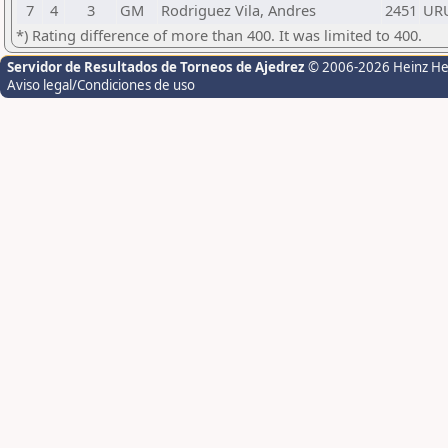
7
4
3
GM
Rodriguez Vila, Andres
2451
UR
*) Rating difference of more than 400. It was limited to 400.
Servidor de Resultados de Torneos de Ajedrez
© 2006-2026 Heinz H
Aviso legal/Condiciones de uso