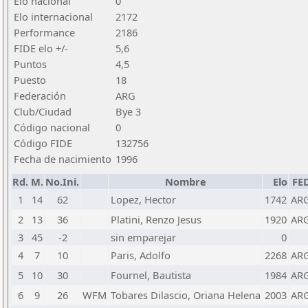
Elo nacional
0
Elo internacional
2172
Performance
2186
FIDE elo +/-
5,6
Puntos
4,5
Puesto
18
Federación
ARG
Club/Ciudad
Bye 3
Código nacional
0
Código FIDE
132756
Fecha de nacimiento
1996
Rd.
M.
No.Ini.
Nombre
Elo
FE
1
14
62
Lopez, Hector
1742
AR
2
13
36
Platini, Renzo Jesus
1920
AR
3
45
-2
sin emparejar
0
4
7
10
Paris, Adolfo
2268
AR
5
10
30
Fournel, Bautista
1984
AR
6
9
26
WFM
Tobares Dilascio, Oriana Helena
2003
AR