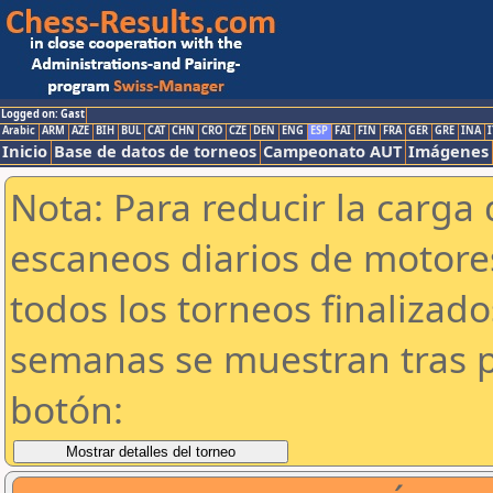
Logged on: Gast
Arabic
ARM
AZE
BIH
BUL
CAT
CHN
CRO
CZE
DEN
ENG
ESP
FAI
FIN
FRA
GER
GRE
INA
I
Inicio
Base de datos de torneos
Campeonato AUT
Imágenes
Nota: Para reducir la carga 
escaneos diarios de motor
todos los torneos finalizad
semanas se muestran tras p
botón: