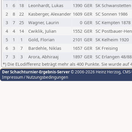
1
6
18
Leonhardt, Lukas
1390
GER
SK Schwanstetten 
2
8
22
Kasberger, Alexander
1609
GER
SC Sonnen 1986
3
7
25
Wagner, Laurin
0
GER
SC Kempten 1878
4
4
14
Cwiklik, Julian
1552
GER
SC Postbauer-Hen
5
1
1
Gold, Florian
2101
GER
SK Kelheim 1920
6
3
7
Bardehle, Niklas
1657
GER
SK Freising
7
3
3
Arora, Abhiraaj
1897
GER
SC Erlangen 48/88
*) Die ELodifferenz beträgt mehr als 400 Punkte. Sie wurde auf 
Der Schachturnier-Ergebnis-Server
© 2006-2026 Heinz Herzog
, CMS
Impressum / Nutzungsbedingungen