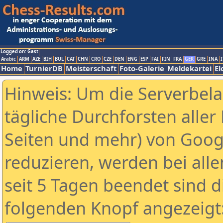
Logged on: Gast
Arabic
ARM
AZE
BIH
BUL
CAT
CHN
CRO
CZE
DEN
ENG
ESP
FAI
FIN
FRA
GER
GRE
INA
I
Home
TurnierDB
Meisterschaft
Foto-Galerie
Meldekartei
El
Hinweis: Um die Serverbel
tägliche Durchforsten aller 
Seiten und mehr) von Goog
reduzieren, werden bei alle
seit 5 Tagen beendet sind d
folgenden Knopf angezeigt