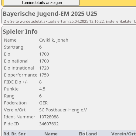
Bayerische Jugend-EM 2025 U25
Die Seite wurde zuletzt aktualisiert am 25.04.2025 12:16:22, Ersteller/Letzte
Spieler Info
Name
Cwiklik, Jonah
Startrang
6
Elo
1700
Elo national
1700
Elo intnational
1720
Eloperformance
1759
FIDE Elo +/-
8
Punkte
4,5
Rang
6
Föderation
GER
Verein/Ort
SC Postbauer-Heng e.V
Ident-Nummer
10728088
Fide-ID
34607692
Rd.
Br.
Snr
Name
Elo
Land
Verein/Ort