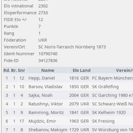
Elo intnational
2302
Eloperformance
2733
FIDE Elo +/-
12
Punkte
7
Rang
1
Föderation
UKR
Verein/Ort
SC Noris-Tarrasch Nürnberg 1873
Ident-Nummer
10790740
Fide-ID
34127836
Rd.
Br.
Snr
Name
Elo
Land
Verein/
1
1
12
Hepp, Daniel
1816
GER
FC Bayern München 
2
1
10
Barsov, Vladislav
1850
GER
SK Gräfelfing
3
1
4
Sajka, Noah
2004
GER
SC Garching 1980 e.
4
1
2
Ratushnyi, Viktor
2079
UKR
SC Schwarz-Weiß Nü
5
1
9
Ramming, Moritz
1841
GER
SK Kelheim 1920
6
1
17
Mujdzic, Emir
1963
GER
SK Freising
7
1
8
Shebanov, Maksym
1729
UKR
SV Würzburg von 18