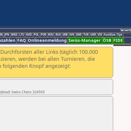
Servert
TA
JPN
MKD
LTU
NED
POL
POR
ROU
RUS
SRB
SVK
SWE
TUR
UKR
VIE
FontSize:11pt
ozahlen
FAQ
Onlineanmeldung
Swiss-Manager
ÖSB
FIDE
urchforsten aller Links (täglich 100.000
ieren, werden bei allen Turnieren, die
ch folgenden Knopf angezeigt:
r Upload: Swiss-Chess 324593