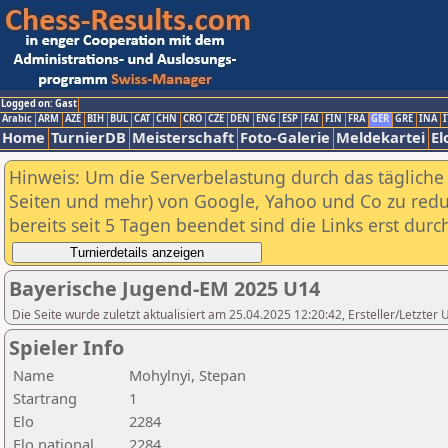
Logged on: Gast
Arabic
ARM
AZE
BIH
BUL
CAT
CHN
CRO
CZE
DEN
ENG
ESP
FAI
FIN
FRA
GER
GRE
INA
I
Home
TurnierDB
Meisterschaft
Foto-Galerie
Meldekartei
El
Hinweis: Um die Serverbelastung durch das tägliche D
Seiten und mehr) von Google, Yahoo und Co zu reduz
bereits seit 5 Tagen beendet sind die Links erst dur
Bayerische Jugend-EM 2025 U14
Die Seite wurde zuletzt aktualisiert am 25.04.2025 12:20:42, Ersteller/Letzte
Spieler Info
Name
Mohylnyi, Stepan
Startrang
1
Elo
2284
Elo national
2284