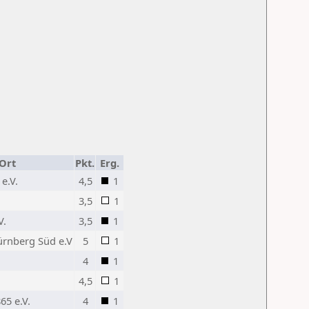
Ort
Pkt.
Erg.
e.V.
4,5
1
3,5
1
V.
3,5
1
rnberg Süd e.V
5
1
4
1
4,5
1
65 e.V.
4
1