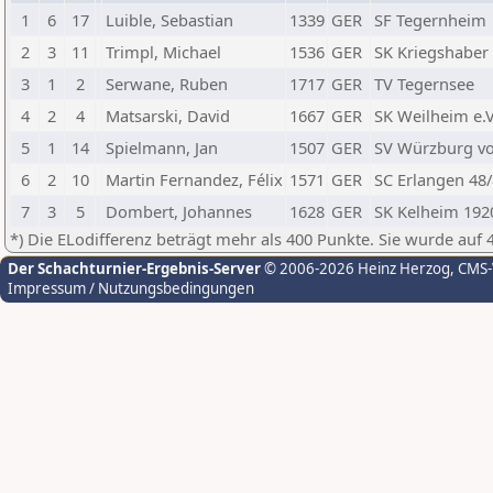
1
6
17
Luible, Sebastian
1339
GER
SF Tegernheim
2
3
11
Trimpl, Michael
1536
GER
SK Kriegshaber
3
1
2
Serwane, Ruben
1717
GER
TV Tegernsee
4
2
4
Matsarski, David
1667
GER
SK Weilheim e.V
5
1
14
Spielmann, Jan
1507
GER
SV Würzburg vo
6
2
10
Martin Fernandez, Félix
1571
GER
SC Erlangen 48
7
3
5
Dombert, Johannes
1628
GER
SK Kelheim 192
*) Die ELodifferenz beträgt mehr als 400 Punkte. Sie wurde auf 
Der Schachturnier-Ergebnis-Server
© 2006-2026 Heinz Herzog
, CMS
Impressum / Nutzungsbedingungen