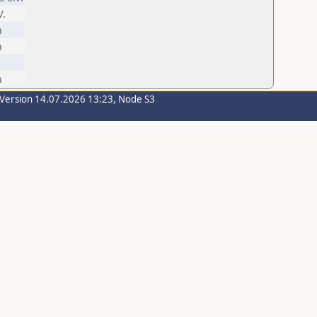
V.
m
m
m
-Version 14.07.2026 13:23, Node S3