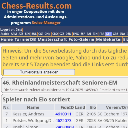
Logged on: Gast
Arabic
ARM
AZE
BIH
BUL
CAT
CHN
CRO
CZE
DEN
ENG
ESP
FAI
FIN
FRA
GER
GRE
INA
I
Home
TurnierDB
Meisterschaft
Foto-Galerie
Meldekartei
El
Hinweis: Um die Serverbelastung durch das tägliche D
Seiten und mehr) von Google, Yahoo und Co zu reduz
bereits seit 5 Tagen beendet sind die Links erst dur
46. Rheinlandmeisterschaft Senioren-EM
Die Seite wurde zuletzt aktualisiert am 19.04.2025 14:59:49, Ersteller/Letzte
Spieler nach Elo sortiert
Nr.
Name
FideID
Land
Elo
Verein/Or
7
Kessler, Andreas
4610911
GER
2106
SC Cochem 1973
1
Polster, Wolfgang,Dr.
4622073
GER
2053
SV 03/25 Koble
2
Knebl, Simon
24680869
GER
1888
SC Cochem 1973