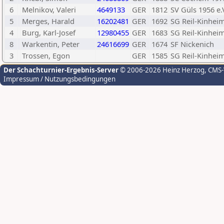
6
Melnikov, Valeri
4649133
GER
1812
SV Güls 1956 e.
5
Merges, Harald
16202481
GER
1692
SG Reil-Kinhei
4
Burg, Karl-Josef
12980455
GER
1683
SG Reil-Kinhei
8
Warkentin, Peter
24616699
GER
1674
SF Nickenich
3
Trossen, Egon
GER
1585
SG Reil-Kinhei
Der Schachturnier-Ergebnis-Server
© 2006-2026 Heinz Herzog
, CMS
Impressum / Nutzungsbedingungen