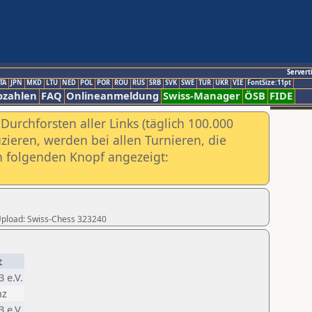
Servert
TA
JPN
MKD
LTU
NED
POL
POR
ROU
RUS
SRB
SVK
SWE
TUR
UKR
VIE
FontSize:11pt
ozahlen
FAQ
Onlineanmeldung
Swiss-Manager
ÖSB
FIDE
urchforsten aller Links (täglich 100.000
ieren, werden bei allen Turnieren, die
ch folgenden Knopf angezeigt:
r Upload: Swiss-Chess 323240
t
 e.V.
nz
 e.V.