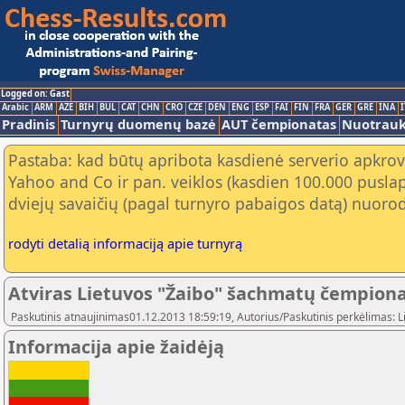
Logged on: Gast
Arabic
ARM
AZE
BIH
BUL
CAT
CHN
CRO
CZE
DEN
ENG
ESP
FAI
FIN
FRA
GER
GRE
INA
I
Pradinis
Turnyrų duomenų bazė
AUT čempionatas
Nuotrau
Pastaba: kad būtų apribota kasdienė serverio apkrov
Yahoo and Co ir pan. veiklos (kasdien 100.000 puslap
dviejų savaičių (pagal turnyro pabaigos datą) nuorod
rodyti detalią informaciją apie turnyrą
Atviras Lietuvos "Žaibo" šachmatų čempion
Paskutinis atnaujinimas01.12.2013 18:59:19, Autorius/Paskutinis perkėlimas: 
Informacija apie žaidėją