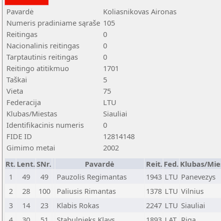
Pavardė
Koliasnikovas Aironas
Numeris pradiniame sąraše
105
Reitingas
0
Nacionalinis reitingas
0
Tarptautinis reitingas
0
Reitingo atitikmuo
1701
Taškai
5
Vieta
75
Federacija
LTU
Klubas/Miestas
Siauliai
Identifikacinis numeris
0
FIDE ID
12814148
Gimimo metai
2002
Rt.
Lent.
SNr.
Pavardė
Reit.
Fed.
Klubas/Mie
1
49
49
Pauzolis Regimantas
1943
LTU
Panevezys
2
28
100
Paliusis Rimantas
1378
LTU
Vilnius
3
14
23
Klabis Rokas
2247
LTU
Siauliai
4
30
51
Stabulnieks Klavs
1893
LAT
Riga