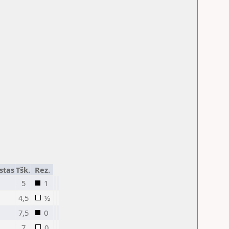
stas
Tšk.
Rez.
5
1
4,5
½
7,5
0
7
0