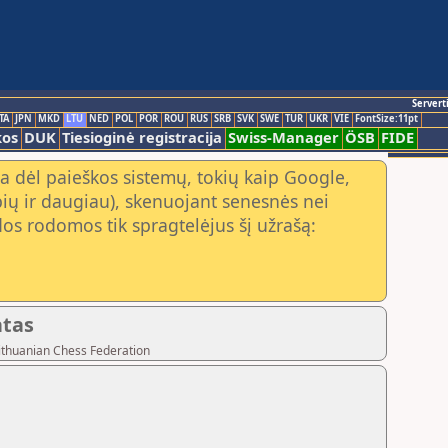
Servert
TA
JPN
MKD
LTU
NED
POL
POR
ROU
RUS
SRB
SVK
SWE
TUR
UKR
VIE
FontSize:11pt
kos
DUK
Tiesioginė registracija
Swiss-Manager
ÖSB
FIDE
a dėl paieškos sistemų, tokių kaip Google,
ių ir daugiau), skenuojant senesnės nei
os rodomos tik spragtelėjus šį užrašą:
atas
Lithuanian Chess Federation