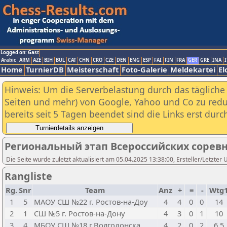
Logged on: Gast
Arabic
ARM
AZE
BIH
BUL
CAT
CHN
CRO
CZE
DEN
ENG
ESP
FAI
FIN
FRA
GER
GRE
INA
I
Home
TurnierDB
Meisterschaft
Foto-Galerie
Meldekartei
El
Hinweis: Um die Serverbelastung durch das tägliche D
Seiten und mehr) von Google, Yahoo und Co zu reduz
bereits seit 5 Tagen beendet sind die Links erst dur
Региональный этап Всероссийских соревн
Die Seite wurde zuletzt aktualisiert am 05.04.2025 13:38:00, Ersteller/Letzter
Rangliste
Rg.
Snr
Team
Anz
+
=
-
Wtg
1
5
МАОУ СШ №22 г. Ростов-на-Доу
4
4
0
0
14
2
1
СШ №5 г. Ростов-на-Дону
4
3
0
1
10
3
4
МБОУ СШ №18 г.Волгодонска
4
2
0
2
6,5