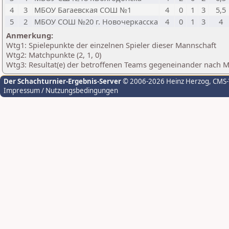
4
3
МБОУ Багаевская СОШ №1
4
0
1
3
5,5
5
2
МБОУ СОШ №20 г. Новочеркасска
4
0
1
3
4
Anmerkung:
Wtg1: Spielepunkte der einzelnen Spieler dieser Mannschaft
Wtg2: Matchpunkte (2, 1, 0)
Wtg3: Resultat(e) der betroffenen Teams gegeneinander nach 
Der Schachturnier-Ergebnis-Server
© 2006-2026 Heinz Herzog
, CMS
Impressum / Nutzungsbedingungen