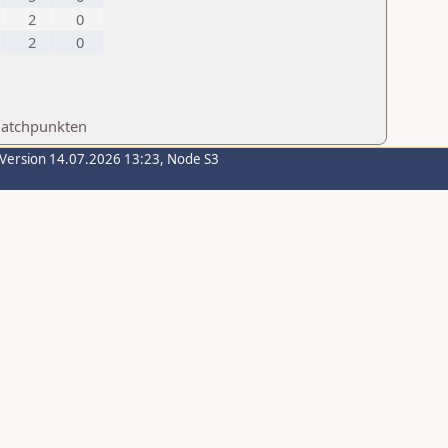
2
0
2
0
Matchpunkten
-Version 14.07.2026 13:23, Node S3