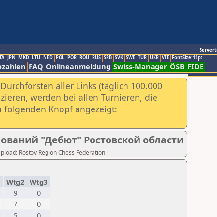
Servert
TA
JPN
MKD
LTU
NED
POL
POR
ROU
RUS
SRB
SVK
SWE
TUR
UKR
VIE
FontSize:11pt
ozahlen
FAQ
Onlineanmeldung
Swiss-Manager
ÖSB
FIDE
urchforsten aller Links (täglich 100.000
ieren, werden bei allen Turnieren, die
ch folgenden Knopf angezeigt:
ований "Дебют" Ростовской области
 Upload: Rostov Region Chess Federation
1
Wtg2
Wtg3
9
0
7
0
5
0