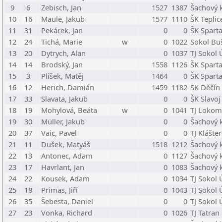
9
6
Zebisch, Jan
1527
1387
Šachový k
10
16
Maule, Jakub
1577
1110
ŠK Teplic
11
31
Pekárek, Jan
0
0
ŠK Spart
12
24
Tichá, Marie
w
0
1022
Sokol Bu
13
20
Dytrych, Alan
0
1037
TJ Sokol 
14
14
Brodský, Jan
1558
1126
ŠK Spart
15
3
Plíšek, Matěj
1464
0
ŠK Spart
16
12
Herich, Damián
1459
1182
SK Děčín
17
33
Slavata, Jakub
0
0
ŠK Slavoj
18
19
Mohylová, Beáta
w
0
1041
TJ Lokom
19
30
Müller, Jakub
0
0
Šachový k
20
37
Vaic, Pavel
0
0
TJ Klášte
21
11
Dušek, Matyáš
1518
1212
Šachový k
22
13
Antonec, Adam
0
1127
Šachový k
23
17
Havrlant, Jan
0
1083
Šachový k
24
22
Kousek, Adam
0
1034
TJ Sokol 
25
18
Primas, Jiří
0
1043
TJ Sokol 
26
35
Šebesta, Daniel
0
0
TJ Sokol 
27
23
Vonka, Richard
0
1026
TJ Tatran