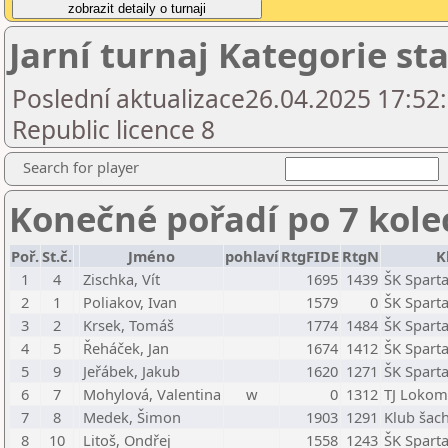
Jarní turnaj Kategorie sta
Poslední aktualizace26.04.2025 17:52
Republic licence 8
Search for player
Konečné pořadí po 7 kole
Poř.
St.č.
Jméno
pohlaví
RtgFIDE
RtgN
K
1
4
Zischka, Vít
1695
1439
ŠK Spart
2
1
Poliakov, Ivan
1579
0
ŠK Spart
3
2
Krsek, Tomáš
1774
1484
ŠK Spart
4
5
Řeháček, Jan
1674
1412
ŠK Spart
5
9
Jeřábek, Jakub
1620
1271
ŠK Spart
6
7
Mohylová, Valentina
w
0
1312
TJ Lokom
7
8
Medek, Šimon
1903
1291
Klub šach
8
10
Litoš, Ondřej
1558
1243
ŠK Spart