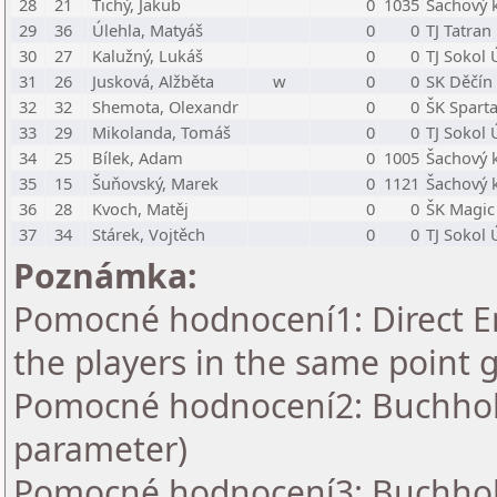
28
21
Tichý, Jakub
0
1035
Šachový k
29
36
Úlehla, Matyáš
0
0
TJ Tatran
30
27
Kalužný, Lukáš
0
0
TJ Sokol 
31
26
Jusková, Alžběta
w
0
0
SK Děčín
32
32
Shemota, Olexandr
0
0
ŠK Spart
33
29
Mikolanda, Tomáš
0
0
TJ Sokol 
34
25
Bílek, Adam
0
1005
Šachový k
35
15
Šuňovský, Marek
0
1121
Šachový k
36
28
Kvoch, Matěj
0
0
ŠK Magic
37
34
Stárek, Vojtěch
0
0
TJ Sokol 
Poznámka:
Pomocné hodnocení1: Direct En
the players in the same point 
Pomocné hodnocení2: Buchholz 
parameter)
Pomocné hodnocení3: Buchholz 