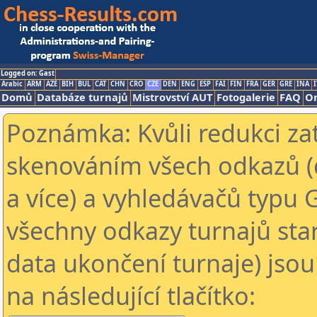
Logged on: Gast
Arabic
ARM
AZE
BIH
BUL
CAT
CHN
CRO
CZE
DEN
ENG
ESP
FAI
FIN
FRA
GER
GRE
INA
I
Domů
Databáze turnajů
Mistrovství AUT
Fotogalerie
FAQ
On
Poznámka: Kvůli redukci za
skenováním všech odkazů (
a více) a vyhledávačů typu 
všechny odkazy turnajů star
data ukončení turnaje) jsou
na následující tlačítko: