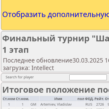
Отобразить дополнительну
Финальный турнир "Ша
1 этап
Последнее обновление30.03.2025 1
загрузка: Intellect
Search for player
Итоговое положение пос
Ст.ном
Ст.ном.
Имя
пол
ФЕД.
Рейт.
О
1
1
GM
Artemiev, Vladislav
RUS
2726