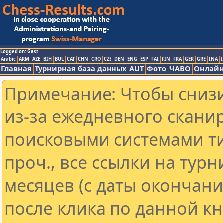
Logged on: Gast
Arabic
ARM
AZE
BIH
BUL
CAT
CHN
CRO
CZE
DEN
ENG
ESP
FAI
FIN
FRA
GER
GRE
INA
I
Главная
Турнирная база данных
AUT
Фото
ЧАВО
Онлайн
Примечание: Чтобы снизи
из-за ежедневного скани
поисковыми системами ти
проч., все ссылки на тур
месяцев (с даты окончан
после клика по данной кн