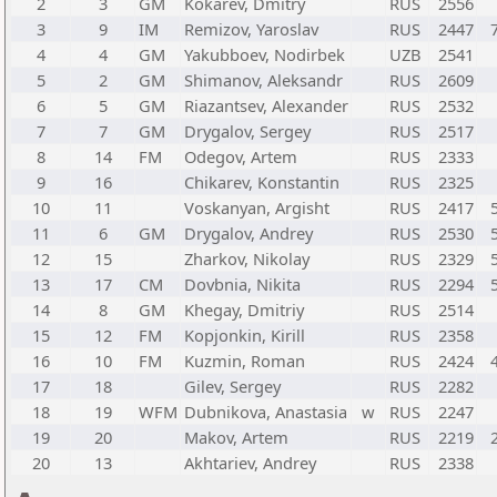
2
3
GM
Kokarev, Dmitry
RUS
2556
3
9
IM
Remizov, Yaroslav
RUS
2447
4
4
GM
Yakubboev, Nodirbek
UZB
2541
5
2
GM
Shimanov, Aleksandr
RUS
2609
6
5
GM
Riazantsev, Alexander
RUS
2532
7
7
GM
Drygalov, Sergey
RUS
2517
8
14
FM
Odegov, Artem
RUS
2333
9
16
Chikarev, Konstantin
RUS
2325
10
11
Voskanyan, Argisht
RUS
2417
11
6
GM
Drygalov, Andrey
RUS
2530
12
15
Zharkov, Nikolay
RUS
2329
13
17
CM
Dovbnia, Nikita
RUS
2294
14
8
GM
Khegay, Dmitriy
RUS
2514
15
12
FM
Kopjonkin, Kirill
RUS
2358
16
10
FM
Kuzmin, Roman
RUS
2424
17
18
Gilev, Sergey
RUS
2282
18
19
WFM
Dubnikova, Anastasia
w
RUS
2247
19
20
Makov, Artem
RUS
2219
20
13
Akhtariev, Andrey
RUS
2338