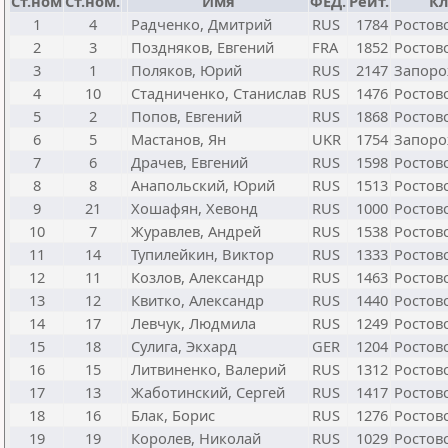
Ст.ном
Ст.ном.
Имя
ФЕД.
Рейт.
Кл
1
4
Радченко, Дмитрий
RUS
1784
Ростов
2
3
Поздняков, Евгений
FRA
1852
Ростов
3
1
Поляков, Юрий
RUS
2147
Запоро
4
10
Стадниченко, Станислав
RUS
1476
Ростов
5
2
Попов, Евгений
RUS
1868
Ростов
6
5
Мастанов, Ян
UKR
1754
Запоро
7
6
Драчев, Евгений
RUS
1598
Ростов
8
8
Анапольский, Юрий
RUS
1513
Ростов
9
21
Хошафян, Хевонд
RUS
1000
Ростов
10
7
Журавлев, Андрей
RUS
1538
Ростов
11
14
Тупилейкин, Виктор
RUS
1333
Ростов
12
11
Козлов, Александр
RUS
1463
Ростов
13
12
Квитко, Александр
RUS
1440
Ростов
14
17
Левчук, Людмила
RUS
1249
Ростов
15
18
Сулига, Экхард
GER
1204
Ростов
16
15
Литвиненко, Валерий
RUS
1312
Ростов
17
13
Жаботинский, Сергей
RUS
1417
Ростов
18
16
Блак, Борис
RUS
1276
Ростов
19
19
Королев, Николай
RUS
1029
Ростов