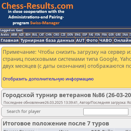
Logged on: Gast
Arabic
ARM
AZE
BIH
BUL
CAT
CHN
CRO
CZE
DEN
ENG
ESP
FAI
FIN
FRA
GER
GRE
INA
I
Главная
Турнирная база данных
AUT
Фото
ЧАВО
Онлайн
Примечание: Чтобы снизить загрузку на сервер и
страниц поисковыми системами типа Google, Yaho
двух месяцев (с даты окончания) отображаются по
Отобразить дополнительную информацию
Городской турнир ветеранов №86 (26-03-20
Последнее обновление26.03.2025 13:39:41, Автор/Последняя загрузка: Ros
Search for player
Итоговое положение после 7 туров