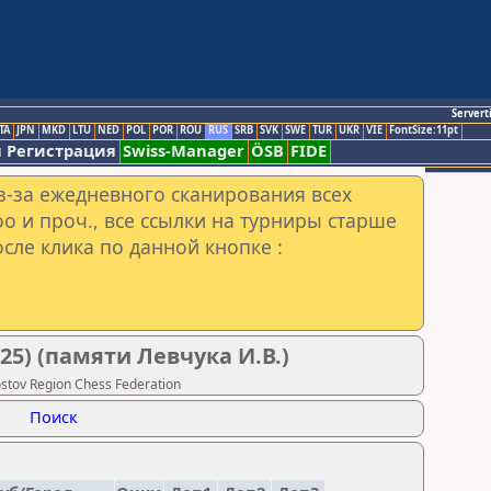
Servert
TA
JPN
MKD
LTU
NED
POL
POR
ROU
RUS
SRB
SVK
SWE
TUR
UKR
VIE
FontSize:11pt
 Регистрация
Swiss-Manager
ÖSB
FIDE
з-за ежедневного сканирования всех
o и проч., все ссылки на турниры старше
сле клика по данной кнопке :
25) (памяти Левчука И.В.)
tov Region Chess Federation
Поиск