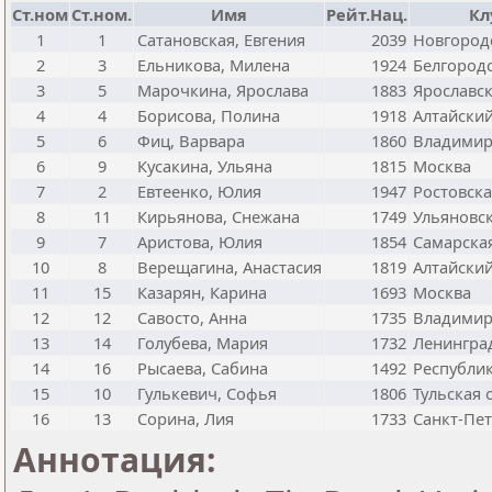
Ст.ном
Ст.ном.
Имя
Рейт.Нац.
Кл
1
1
Сатановская, Евгения
2039
Новгород
2
3
Ельникова, Милена
1924
Белгородс
3
5
Марочкина, Ярослава
1883
Ярославск
4
4
Борисова, Полина
1918
Алтайский
5
6
Фиц, Варвара
1860
Владимир
6
9
Кусакина, Ульяна
1815
Москва
7
2
Евтеенко, Юлия
1947
Ростовска
8
11
Кирьянова, Снежана
1749
Ульяновск
9
7
Аристова, Юлия
1854
Самарска
10
8
Верещагина, Анастасия
1819
Алтайский
11
15
Казарян, Карина
1693
Москва
12
12
Савосто, Анна
1735
Владимир
13
14
Голубева, Мария
1732
Ленингра
14
16
Рысаева, Сабина
1492
Республи
15
10
Гулькевич, Софья
1806
Тульская 
16
13
Сорина, Лия
1733
Санкт-Пет
Аннотация: