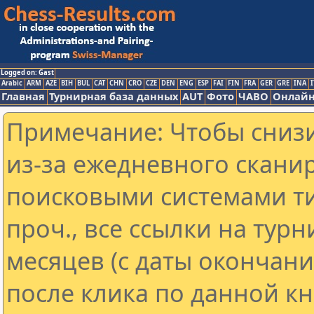
Logged on: Gast
Arabic
ARM
AZE
BIH
BUL
CAT
CHN
CRO
CZE
DEN
ENG
ESP
FAI
FIN
FRA
GER
GRE
INA
I
Главная
Турнирная база данных
AUT
Фото
ЧАВО
Онлайн
Примечание: Чтобы снизи
из-за ежедневного скани
поисковыми системами ти
проч., все ссылки на тур
месяцев (с даты окончан
после клика по данной кн