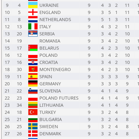
9
4
UKRAINE
9
4
3
2
11
10
5
ENGLAND
9
3
5
1
11
11
8
NETHERLANDS
9
5
1
3
11
12
13
ITALY
9
4
3
2
11
13
20
SERBIA
9
3
4
2
10
14
19
ROMANIA
9
3
4
2
10
15
17
BELARUS
9
4
2
3
10
16
12
POLAND
9
3
4
2
10
17
16
CROATIA
9
3
4
2
10
18
30
MONTENEGRO
9
4
2
3
10
19
11
SPAIN
9
3
3
3
9
20
10
GERMANY
9
3
3
3
9
21
22
SLOVENIA
9
4
1
4
9
22
23
POLAND FUTURES
9
4
1
4
9
23
34
LITHUANIA
9
4
1
4
9
24
18
TURKEY
9
3
2
4
8
25
21
BULGARIA
9
3
2
4
8
26
25
SWEDEN
9
3
2
4
8
27
26
DENMARK
9
3
2
4
8