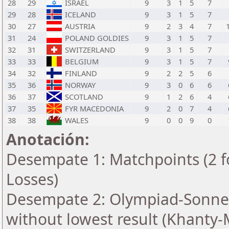
28
29
ISRAEL
9
3
1
5
7
29
28
ICELAND
9
3
1
5
7
30
27
AUSTRIA
9
2
3
4
7
31
24
POLAND GOLDIES
9
3
1
5
7
32
31
SWITZERLAND
9
3
1
5
7
33
33
BELGIUM
9
3
1
5
7
34
32
FINLAND
9
2
2
5
6
35
36
NORWAY
9
3
0
6
6
36
37
SCOTLAND
9
1
2
6
4
37
35
FYR MACEDONIA
9
2
0
7
4
38
38
WALES
9
0
0
9
0
Anotación:
Desempate 1: Matchpoints (2 fo
Losses)
Desempate 2: Olympiad-Sonne
without lowest result (Khanty-