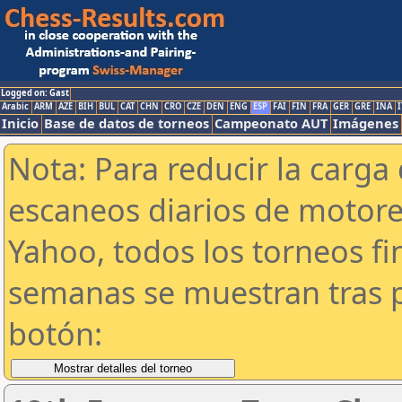
Logged on: Gast
Arabic
ARM
AZE
BIH
BUL
CAT
CHN
CRO
CZE
DEN
ENG
ESP
FAI
FIN
FRA
GER
GRE
INA
I
Inicio
Base de datos de torneos
Campeonato AUT
Imágenes
Nota: Para reducir la carga 
escaneos diarios de motor
Yahoo, todos los torneos f
semanas se muestran tras p
botón: