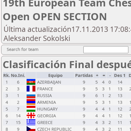
19th European Team Che
Open OPEN SECTION
Última actualización17.11.2013 17:08:
Aleksander Sokolski
Search for team
Clasificación Final despu
Rk.
No.Ini.
Equipo
Partidas
+
=
-
Des 1
D
1
6
AZERBAIJAN
9
5
4
0
14
2
3
FRANCE
9
5
3
1
13
3
1
RUSSIA
9
6
1
2
13
4
2
ARMENIA
9
5
3
1
13
5
7
HUNGARY
9
4
4
1
12
6
14
GEORGIA
9
4
4
1
12
7
15
GREECE
9
4
3
2
11
8
9
CZECH REPUBLIC
9
4
3
2
11