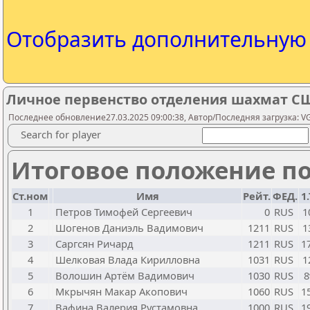
Отобразить дополнительну
Личное первенство отделения шахмат СШО
Последнее обновление27.03.2025 09:00:38, Автор/Последняя загрузка: V
Search for player
Итоговое положение по
Ст.ном
Имя
Рейт.
ФЕД.
1
1
Петров Тимофей Сергеевич
0
RUS
1
2
Шогенов Даниэль Вадимович
1211
RUS
1
3
Саргсян Ричард
1211
RUS
1
4
Шелковая Влада Кирилловна
1031
RUS
1
5
Волошин Артём Вадимович
1030
RUS
6
Мкрычян Макар Акопович
1060
RUS
1
7
Вафина Валерия Рустамовна
1000
RUS
1