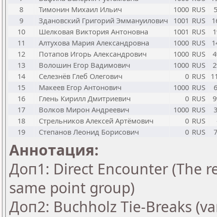
8
Тимонин Михаил Ильич
1000
RUS
9
Здановский Григорий Эммануилович
1001
RUS
1
10
Шелковая Виктория Антоновна
1001
RUS
11
Алтухова Мария Александровна
1000
RUS
1
12
Потапов Игорь Александрович
1000
RUS
13
Волошин Егор Вадимович
1000
RUS
14
Селезнёв Глеб Олегович
0
RUS
1
15
Макеев Егор Антонович
1000
RUS
16
Глень Кирилл Дмитриевич
0
RUS
17
Волков Мирон Андреевич
1000
RUS
18
Стрельников Алексей Артёмович
0
RUS
19
Степанов Леонид Борисович
0
RUS
Аннотация:
Доп1: Direct Encounter (The re
same point group)
Доп2: Buchholz Tie-Breaks (va