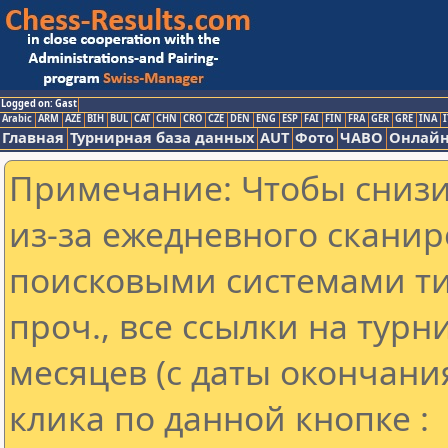
Logged on: Gast
Arabic
ARM
AZE
BIH
BUL
CAT
CHN
CRO
CZE
DEN
ENG
ESP
FAI
FIN
FRA
GER
GRE
INA
I
Главная
Турнирная база данных
AUT
Фото
ЧАВО
Онлайн
Примечание: Чтобы снизит
из-за ежедневного сканир
поисковыми системами ти
проч., все ссылки на тур
месяцев (с даты окончани
клика по данной кнопке :