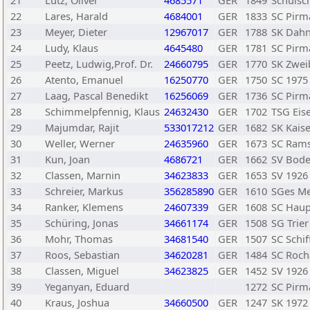
21
Lutz, Oliver
4685571
GER
1849
Schulsch
22
Lares, Harald
4684001
GER
1833
SC Pirm
23
Meyer, Dieter
12967017
GER
1788
SK Dah
24
Ludy, Klaus
4645480
GER
1781
SC Pirm
25
Peetz, Ludwig,Prof. Dr.
24660795
GER
1770
SK Zwei
26
Atento, Emanuel
16250770
GER
1750
SC 1975
27
Laag, Pascal Benedikt
16256069
GER
1736
SC Pirm
28
Schimmelpfennig, Klaus
24632430
GER
1702
TSG Eis
29
Majumdar, Rajit
533017212
GER
1682
SK Kais
30
Weller, Werner
24635960
GER
1673
SC Rams
31
Kun, Joan
4686721
GER
1662
SV Bod
32
Classen, Marnin
34623833
GER
1653
SV 1926
33
Schreier, Markus
356285890
GER
1610
SGes Me
34
Ranker, Klemens
24607339
GER
1608
SC Haup
35
Schüring, Jonas
34661174
GER
1508
SG Trier
36
Mohr, Thomas
34681540
GER
1507
SC Schif
37
Roos, Sebastian
34620281
GER
1484
SC Rocha
38
Classen, Miguel
34623825
GER
1452
SV 1926
39
Yeganyan, Eduard
1272
SC Pirm
40
Kraus, Joshua
34660500
GER
1247
SK 1972