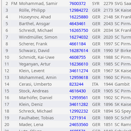
2
FM
Mohammad, Samir
7600372
SYR
2279
SVG Saa
3
Rölle, Philipp
12984272
GER
2173
SK Kais
4
Hüseynov, Ahad
16225880
GER
2148
SK Fran
5
Barthel, Ansgar
4643461
GER
2043
SC Pirm
6
Schreidl, Michael
16265750
GER
2034
SK Fran
7
Windmüller, Simon
16274032
GER
2020
SC Turm
8
Scherer, Frank
4661184
GER
1997
SC Pirm
9
Schwarz, David
16287614
GER
1990
SF Birke
10
Schmidt, Kai-Uwe
4608755
GER
1988
SC Pirm
11
Yeganyan, Artur
16236610
GER
1985
SC Pirm
12
Klein, Levent
34611274
GER
1967
SK Kais
13
Mohammed, Amin
12959618
GER
1960
SC Pirm
14
Cerasi, Umberto
823244
ITA
1944
Gambit 
15
Stock, Andreas
4616430
GER
1905
SC Pirm
16
Marhöfer, Daniel
12959561
GER
1902
SC Pirm
17
Klein, Deniz
34611282
GER
1896
SK Kais
18
Schreck, Michael
12992232
GER
1894
SG Spey
19
Faulhaber, Tobias
1271914
GER
1869
SC Schif
20
Mader, Lena
24653560
GER
1851
SC Rams