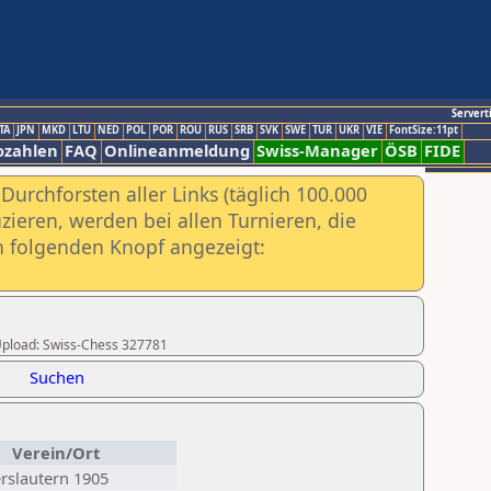
Servert
TA
JPN
MKD
LTU
NED
POL
POR
ROU
RUS
SRB
SVK
SWE
TUR
UKR
VIE
FontSize:11pt
ozahlen
FAQ
Onlineanmeldung
Swiss-Manager
ÖSB
FIDE
urchforsten aller Links (täglich 100.000
ieren, werden bei allen Turnieren, die
ch folgenden Knopf angezeigt:
r Upload: Swiss-Chess 327781
Suchen
Verein/Ort
erslautern 1905