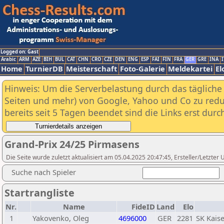
Logged on: Gast
Arabic
ARM
AZE
BIH
BUL
CAT
CHN
CRO
CZE
DEN
ENG
ESP
FAI
FIN
FRA
GER
GRE
INA
I
Home
TurnierDB
Meisterschaft
Foto-Galerie
Meldekartei
El
Hinweis: Um die Serverbelastung durch das tägliche D
Seiten und mehr) von Google, Yahoo und Co zu reduz
bereits seit 5 Tagen beendet sind die Links erst dur
Grand-Prix 24/25 Pirmasens
Die Seite wurde zuletzt aktualisiert am 05.04.2025 20:47:45, Ersteller/Letzte
Suche nach Spieler
Startrangliste
Nr.
Name
FideID
Land
Elo
1
Yakovenko, Oleg
4696000
GER
2281
SK Kais