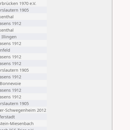
rbrücken 1970 e.V.
erslautern 1905
kenthal
asens 1912
kenthal
 Illingen
asens 1912
nfeld
asens 1912
asens 1912
erslautern 1905
asens 1912
Bonnevoie
asens 1912
asens 1912
erslautern 1905
er-Schwegenheim 2012
ferstadt
tein-Miesenbach