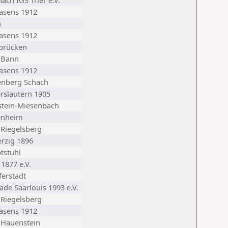
ach IGS Trier e.V.
asens 1912
n
asens 1912
brücken
 Bann
asens 1912
enberg Schach
erslautern 1905
tein-Miesenbach
enheim
 Riegelsberg
rzig 1896
tstuhl
 1877 e.V.
ferstadt
de Saarlouis 1993 e.V.
 Riegelsberg
asens 1912
 Hauenstein