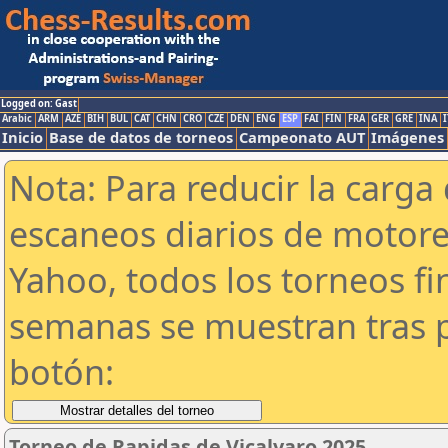
Logged on: Gast
Arabic
ARM
AZE
BIH
BUL
CAT
CHN
CRO
CZE
DEN
ENG
ESP
FAI
FIN
FRA
GER
GRE
INA
I
Inicio
Base de datos de torneos
Campeonato AUT
Imágenes
Nota: Para reducir la carga 
escaneos diarios de motor
Yahoo, todos los torneos f
semanas se muestran tras p
botón:
Torneo de Rapidas de Vicalvaro 2025