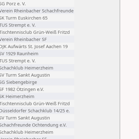
SG Porz e. V.
Verein Rheinbacher Schachfreunde
SK Turm Euskirchen 65
TUS Strempt e. V.
Tischtennisclub Grün-Weiß Fritzd
Verein Rheinbacher SF
DJK Aufwärts St. Josef Aachen 19
SV 1929 Raunheim
TUS Strempt e. V.
Schachklub Heimerzheim
SV Turm Sankt Augustin
SG Siebengebirge
SF 1982 Ötzingen e.V.
SK Heimerzheim
Tischtennisclub Grün-Weiß Fritzd
Düsseldorfer Schachklub 14/25 e.
SV Turm Sankt Augustin
Schachfreunde Ochtendung e.V.
Schachklub Heimerzheim