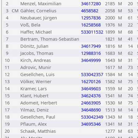
2
Menzel, Maximilian
34617280
2185
M
20
3
CM
Gähler, Cornelius
4658582
2058
M
53
4
Neubauer, Jürgen
12957836
2000
M
61
5
Voß, Bela
16258568
1976
M
22
6
Haffer, Michael
533011532
1899
M
68
7
Bertram, Thomas-Sebastian
1821
M
41
8
Dönitz, Julian
34617949
1816
M
14
9
Jacobs, Thomas
12988316
1683
M
62
10
Kirch, Andreas
34649999
1643
M
31
11
Adrovic, Munir
1617
M
73
12
Gesellchen, Luis
533042357
1584
M
14
13
Völker, Werner
16270126
1582
M
75
14
Kramer, Lars
34649603
1559
M
20
15
Klant, Hubert
34624376
1541
M
74
16
Adomeit, Herbert
24663905
1530
M
75
17
Yilmaz, Deniz
34648690
1513
M
14
18
Gesellchen, Paul
533042349
1343
M
18
19
Pflaum, Alex
34695346
1341
M
31
20
Schaak, Matthias
1277
M
63