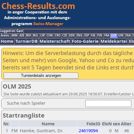
Logged on: Gast
Arabic
ARM
AZE
BIH
BUL
CAT
CHN
CRO
CZE
DEN
ENG
ESP
FAI
FIN
FRA
GER
GRE
INA
I
Home
TurnierDB
Meisterschaft
Foto-Galerie
Meldekartei
El
Hinweis: Um die Serverbelastung durch das tägliche D
Seiten und mehr) von Google, Yahoo und Co zu reduz
bereits seit 5 Tagen beendet sind die Links erst dur
OLM 2025
Die Seite wurde zuletzt aktualisiert am 29.06.2025 18:56:07, Ersteller/Letzte
Suche nach Spieler
Startrangliste
Nr.
Name
FideID
EloN
sex
Alter
1
FM
Hainke, Guntram, Dr.
24619094
0
M
46