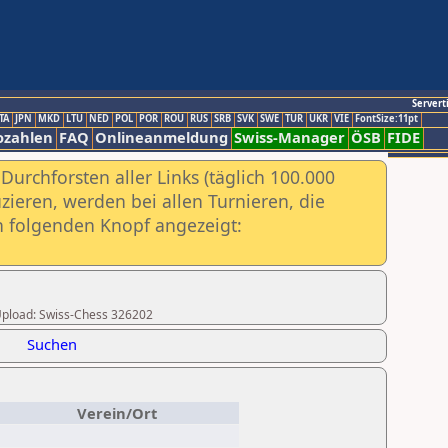
Servert
TA
JPN
MKD
LTU
NED
POL
POR
ROU
RUS
SRB
SVK
SWE
TUR
UKR
VIE
FontSize:11pt
ozahlen
FAQ
Onlineanmeldung
Swiss-Manager
ÖSB
FIDE
urchforsten aller Links (täglich 100.000
ieren, werden bei allen Turnieren, die
ch folgenden Knopf angezeigt:
r Upload: Swiss-Chess 326202
Suchen
Verein/Ort