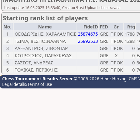
Last update 16.03.2025 16:33:40, Creator/Last Upload: chesskavala
Starting rank list of players
No.
Name
FideID
FED
Gr
Rtg
1
ΘΕΟΔΩΡΙΔΗΣ, ΧΑΡΑΛΑΜΠΟΣ
25874675
GRE
ΠΡΟΚ
1788
7
2
ΤΖΙΜΑ, ΔΕΣΠΟΙΝΑΑΝΝΑ
25892533
GRE
ΠΡΟΚ
1288
1
3
ΑΛΕΞΑΝΤΡΟΒ, ΖΙΒΟΝΤΑΡ
GRE
ΠΡΟΚ
0
5
4
ΚΟΤΡΩΤΣΙΟΣ, ΠΑΡΑΣΚΕΥΑΣ
GRE
Χ
0
Ε
5
ΣΑΣΣΟΣ, ΑΝΔΡΕΑΣ
GRE
ΠΡΟΚ
0
3
6
ΤΟΛΙΚΑΣ, ΠΕΡΙΚΛΗΣ
GRE
ΠΡΟΚ
0
7
Chess-Tournament-Results-Server
© 2006-2026 Heinz Herzog
, CMS-
Legal details/Terms of use