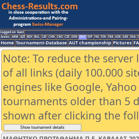
Logged on: Gast
Arabic
ARM
AZE
BIH
BUL
CAT
CHN
CRO
CZE
DEN
ENG
ESP
FAI
FIN
FRA
GER
GRE
INA
I
Home
Tournament-Database
AUT championship
Pictures
F
Note: To reduce the server 
of all links (daily 100.000 s
engines like Google, Yahoo a
tournaments older than 5 d
shown after clicking the fo
ΜΑΘΗΤΙΚΟ ΠΡΩΤΑΘΛΗΜΑ Π.Ε. ΚΑΒΑΛΑΣ 2025