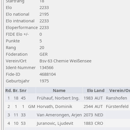
Startrang
18
Elo
2233
Elo national
2195
Elo intnational
2233
Eloperformance
2233
FIDE Elo +/-
0
Punkte
5
Rang
20
Föderation
GER
Verein/Ort
Bsv 63 Chemie Weißensee
Ident-Nummer
134566
Fide-ID
4688104
Geburtsjahr
1975
Rd.
Br.
Snr
Name
Elo
Land
Verein/O
1
18
45
Frühauf, Norbert Ing.
1983
AUT
Ranshofen
2
1
1
GM
Horvath, Dominik
2544
AUT
Fürstenfeld
3
11
33
Van Amerongen, Arjen
2073
NED
4
10
53
Juranovic, Ljudevit
1883
CRO