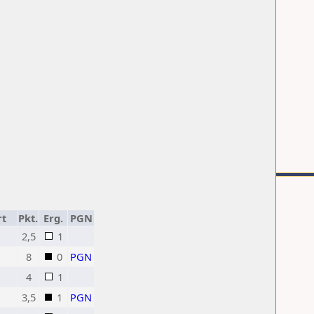
rt
Pkt.
Erg.
PGN
2,5
1
8
0
PGN
4
1
3,5
1
PGN