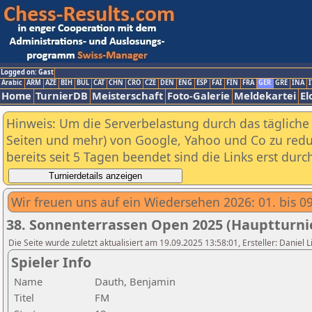
Logged on: Gast
Arabic
ARM
AZE
BIH
BUL
CAT
CHN
CRO
CZE
DEN
ENG
ESP
FAI
FIN
FRA
GER
GRE
INA
I
Home
TurnierDB
Meisterschaft
Foto-Galerie
Meldekartei
El
Hinweis: Um die Serverbelastung durch das tägliche D
Seiten und mehr) von Google, Yahoo und Co zu reduz
bereits seit 5 Tagen beendet sind die Links erst dur
Wir freuen uns auf ein Wiedersehen 2026: 01. bis 0
38. Sonnenterrassen Open 2025 (Hauptturnie
Die Seite wurde zuletzt aktualisiert am 19.09.2025 13:58:01, Ersteller: Daniel 
Spieler Info
Name
Dauth, Benjamin
Titel
FM