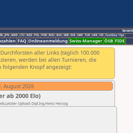
Servert
TA
JPN
MKD
LTU
NED
POL
POR
ROU
RUS
SRB
SVK
SWE
TUR
UKR
VIE
FontSize:11pt
ozahlen
FAQ
Onlineanmeldung
Swiss-Manager
ÖSB
FIDE
urchforsten aller Links (täglich 100.000
ieren, werden bei allen Turnieren, die
ch folgenden Knopf angezeigt:
9. August 2026
r ab 2000 Elo)
Lieb,Letzter Upload: Dipl.Ing.Heinz Herzog