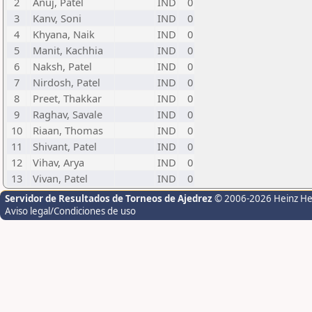
2
Anuj, Patel
IND
0
3
Kanv, Soni
IND
0
4
Khyana, Naik
IND
0
5
Manit, Kachhia
IND
0
6
Naksh, Patel
IND
0
7
Nirdosh, Patel
IND
0
8
Preet, Thakkar
IND
0
9
Raghav, Savale
IND
0
10
Riaan, Thomas
IND
0
11
Shivant, Patel
IND
0
12
Vihav, Arya
IND
0
13
Vivan, Patel
IND
0
Servidor de Resultados de Torneos de Ajedrez
© 2006-2026 Heinz H
Aviso legal/Condiciones de uso