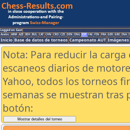
Logged on: Gast
Arabic
ARM
AZE
BIH
BUL
CAT
CHN
CRO
CZE
DEN
ENG
ESP
FAI
FIN
FRA
GER
GRE
INA
I
Inicio
Base de datos de torneos
Campeonato AUT
Imágenes
Nota: Para reducir la carga 
escaneos diarios de motor
Yahoo, todos los torneos f
semanas se muestran tras p
botón: