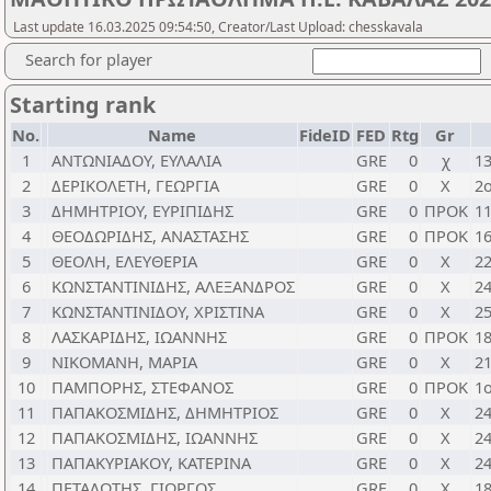
Last update 16.03.2025 09:54:50, Creator/Last Upload: chesskavala
Search for player
Starting rank
No.
Name
FideID
FED
Rtg
Gr
1
ΑΝΤΩΝΙΑΔΟΥ, ΕΥΛΑΛΙΑ
GRE
0
χ
1
2
ΔΕΡΙΚΟΛΕΤΗ, ΓΕΩΡΓΙΑ
GRE
0
Χ
2
3
ΔΗΜΗΤΡΙΟΥ, ΕΥΡΙΠΙΔΗΣ
GRE
0
ΠΡΟΚ
1
4
ΘΕΟΔΩΡΙΔΗΣ, ΑΝΑΣΤΑΣΗΣ
GRE
0
ΠΡΟΚ
1
5
ΘΕΟΛΗ, ΕΛΕΥΘΕΡΙΑ
GRE
0
Χ
2
6
ΚΩΝΣΤΑΝΤΙΝΙΔΗΣ, ΑΛΕΞΑΝΔΡΟΣ
GRE
0
Χ
2
7
ΚΩΝΣΤΑΝΤΙΝΙΔΟΥ, ΧΡΙΣΤΙΝΑ
GRE
0
Χ
2
8
ΛΑΣΚΑΡΙΔΗΣ, ΙΩΑΝΝΗΣ
GRE
0
ΠΡΟΚ
1
9
ΝΙΚΟΜΑΝΗ, ΜΑΡΙΑ
GRE
0
Χ
2
10
ΠΑΜΠΟΡΗΣ, ΣΤΕΦΑΝΟΣ
GRE
0
ΠΡΟΚ
1
11
ΠΑΠΑΚΟΣΜΙΔΗΣ, ΔΗΜΗΤΡΙΟΣ
GRE
0
Χ
2
12
ΠΑΠΑΚΟΣΜΙΔΗΣ, ΙΩΑΝΝΗΣ
GRE
0
Χ
2
13
ΠΑΠΑΚΥΡΙΑΚΟΥ, ΚΑΤΕΡΙΝΑ
GRE
0
Χ
2
14
ΠΕΤΑΛΩΤΗΣ, ΓΙΩΡΓΟΣ
GRE
0
Χ
1