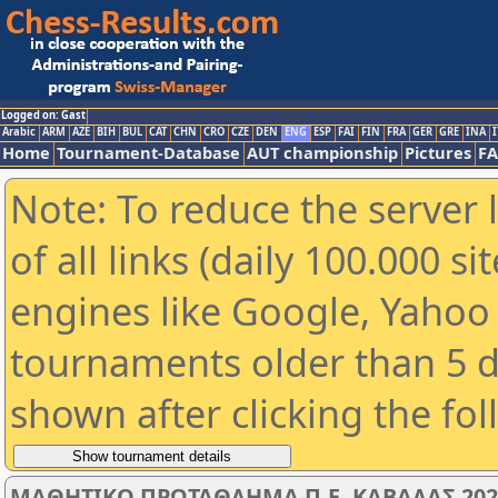
Logged on: Gast
Arabic
ARM
AZE
BIH
BUL
CAT
CHN
CRO
CZE
DEN
ENG
ESP
FAI
FIN
FRA
GER
GRE
INA
I
Home
Tournament-Database
AUT championship
Pictures
F
Note: To reduce the server 
of all links (daily 100.000 s
engines like Google, Yahoo a
tournaments older than 5 d
shown after clicking the fo
ΜΑΘΗΤΙΚΟ ΠΡΩΤΑΘΛΗΜΑ Π.Ε. ΚΑΒΑΛΑΣ 2025