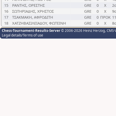
15
ΡΑΝΤΗΣ, ΟΡΕΣΤΗΣ
GRE
0
Χ
2
16
ΣΩΤΗΡΙΑΔΗΣ, ΧΡΗΣΤΟΣ
GRE
0
Χ
9
17
ΤΣΑΚΜΑΚΗ, ΑΦΡΟΔΙΤΗ
GRE
0
ΠΡΟΚ
1
18
ΧΑΤΖΗΒΑΣΙΛΕΙΑΔΟΥ, ΦΩΤΕΙΝΗ
GRE
0
Χ
8
Chess-Tournament-Results-Server
© 2006-2026 Heinz Herzog
, CMS-
Legal details/Terms of use