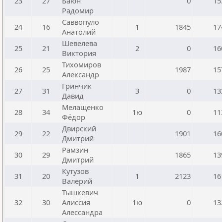
23
27
Баюн
0
15
Радомир
Саввопуло
24
16
1
1845
17
Анатолий
Шевелева
25
21
2
0
16
Виктория
Тихомиров
26
25
1987
15
Александр
Гринчик
27
31
3
0
13
Давид
Мелащенко
28
34
1ю
0
11
Фёдор
Двирский
29
22
1901
16
Дмитрий
Рамзин
30
29
1865
13
Дмитрий
Кутузов
31
20
1
2123
16
Валерий
Тышкевич
32
30
Алиссия
1ю
0
13
Алессандра