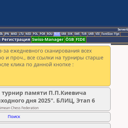
Servert
TA
JPN
MKD
LTU
NED
POL
POR
ROU
RUS
SRB
SVK
SWE
TUR
UKR
VIE
FontSize:11pt
 Регистрация
Swiss-Manager
ÖSB
FIDE
з-за ежедневного сканирования всех
o и проч., все ссылки на турниры старше
сле клика по данной кнопке :
турнир памяти П.П.Киевича
одного дня 2025". БЛИЦ, Этап 6
imean Chess Federation
Поиск