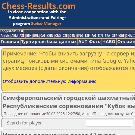
Logged on: Gast
Arabic
ARM
AZE
BIH
BUL
CAT
CHN
CRO
CZE
DEN
ENG
ESP
FAI
FIN
FRA
GER
GRE
INA
I
Главная
Турнирная база данных
AUT
Фото
ЧАВО
Онлайн
Примечание: Чтобы снизить загрузку на сервер и
страниц поисковыми системами типа Google, Yaho
двух месяцев (с даты окончания) отображаются по
Отобразить дополнительную информацию
Симферопольский городской шахматный 
Республиканские соревнования "Кубок вых
Последнее обновление30.03.2025 12:27:50, Автор/Последняя загрузка: Cr
Search for player