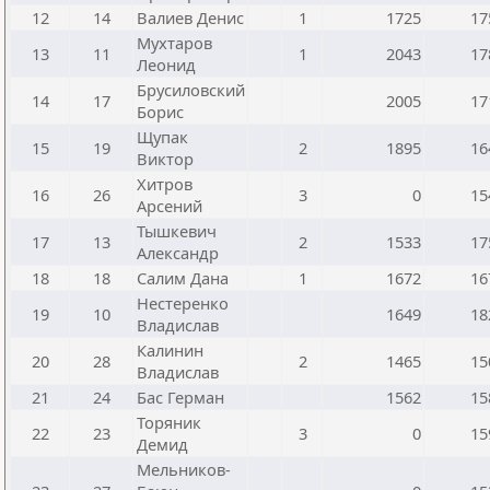
12
14
Валиев Денис
1
1725
17
Мухтаров
13
11
1
2043
17
Леонид
Брусиловский
14
17
2005
17
Борис
Щупак
15
19
2
1895
16
Виктор
Хитров
16
26
3
0
15
Арсений
Тышкевич
17
13
2
1533
17
Александр
18
18
Салим Дана
1
1672
16
Нестеренко
19
10
1649
18
Владислав
Калинин
20
28
2
1465
15
Владислав
21
24
Бас Герман
1562
15
Торяник
22
23
3
0
15
Демид
Мельников-