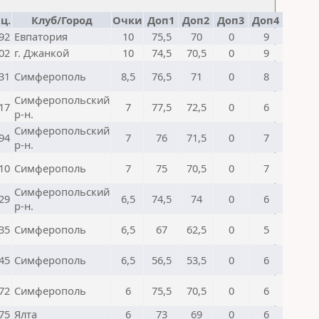
ц.
Клуб/Город
Очки
Доп1
Доп2
Доп3
Доп4
92
Евпатория
10
75,5
70
0
9
02
г. Джанкой
10
74,5
70,5
0
9
31
Симферополь
8,5
76,5
71
0
8
Симферопольский
17
7
77,5
72,5
0
6
р-н.
Симферопольский
94
7
76
71,5
0
7
р-н.
10
Симферополь
7
75
70,5
0
7
Симферопольский
29
6,5
74,5
74
0
6
р-н.
35
Симферополь
6,5
67
62,5
0
5
45
Симферополь
6,5
56,5
53,5
0
6
72
Симферополь
6
75,5
70,5
0
6
75
Ялта
6
73
69
0
6