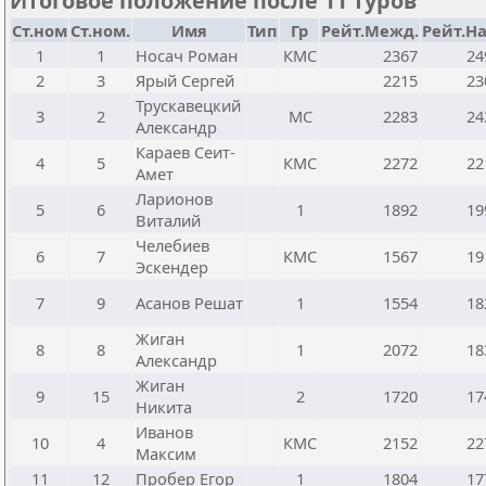
Итоговое положение после 11 туров
Ст.ном
Ст.ном.
Имя
Тип
Гр
Рейт.Межд.
Рейт.На
1
1
Носач Роман
КМС
2367
24
2
3
Ярый Сергей
2215
23
Трускавецкий
3
2
МС
2283
24
Александр
Караев Сеит-
4
5
КМС
2272
22
Амет
Ларионов
5
6
1
1892
19
Виталий
Челебиев
6
7
КМС
1567
19
Эскендер
7
9
Асанов Решат
1
1554
18
Жиган
8
8
1
2072
18
Александр
Жиган
9
15
2
1720
17
Никита
Иванов
10
4
КМС
2152
22
Максим
11
12
Пробер Егор
1
1804
17