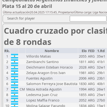
Plata 15 al 20 de abril
Última actualización20.04.2025 17:15:45, Propietario/Última carga: Liga Nacio
Search for player
Cuadro cruzado por clasi
de 8 rondas
Rk.
Nombre
Elo
FED
1.Rd
1
Villordo Matias
2055
ARG
35w1
2
Zambianchi Santino
1811
ARG
41b1
3
Deichmann Esteban Horacio
2028
ARG
32w1
4
Zelaya Aragon Eros Ivan
1981
ARG
29b1
5
Fuentes Agustin
2006
ARG
23b1
6
Salomon Ferreyra Jose Bautista
1830
ARG
40b1
7
CM
Meza Astrada Agustin
1994
ARG
26w1
8
Ledesma Juan Cruz
1855
ARG
25w1
9
Lopez Maffia Franco
2052
ARG
27b0
10
Molina Salazar Facundo
1834
ARG
15w1