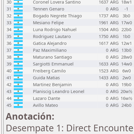
30
Coronel Lovera Santino
1637
ARG
18w1
31
Tennen Genaro
0
ARG
-1
32
Bogado Negrete Thiago
1737
ARG
3b0
33
Mesiano Felipe
1961
ARG
17w0
34
Luna Rodrigo Nahuel
1504
ARG
22b0
35
Rodriguez Lautaro
1750
ARG
1b0
36
Gatica Alejandro
1617
ARG
12w1
37
Paz Maximiliano
0
ARG
13b0
38
Maturano Santiago
0
ARG
28w0
39
Sargiotti Emmanuel
1633
ARG
14w0
40
Freiberg Camilo
1523
ARG
6w0
41
Guida Matias
1433
ARG
2w0
42
Martinez Benjamin
0
ARG
19b0
43
Planiscig Leandro Leonel
0
ARG
20w½
44
Lazaro Dante
0
ARG
16w½
45
Avillo Mateo
0
ARG
24b0
Anotación:
Desempate 1: Direct Encounte