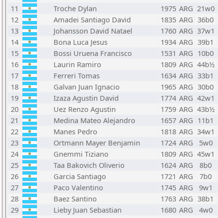
11
Troche Dylan
1975
ARG
21w0
12
Amadei Santiago David
1835
ARG
36b0
13
Johansson David Natael
1760
ARG
37w1
14
Bona Luca Jesus
1934
ARG
39b1
15
Bossi Uruena Francisco
1531
ARG
10b0
16
Laurin Ramiro
1809
ARG
44b½
17
Ferreri Tomas
1634
ARG
33b1
18
Galvan Juan Ignacio
1965
ARG
30b0
19
Izaza Agustin David
1774
ARG
42w1
20
Uez Renzo Agustin
1759
ARG
43b½
21
Medina Mateo Alejandro
1657
ARG
11b1
22
Manes Pedro
1818
ARG
34w1
23
Ortmann Mayer Benjamin
1724
ARG
5w0
24
Gnemmi Tiziano
1809
ARG
45w1
25
Taa Bakovich Oliverio
1624
ARG
8b0
26
Garcia Santiago
1721
ARG
7b0
27
Paco Valentino
1745
ARG
9w1
28
Baez Santino
1763
ARG
38b1
29
Lieby Juan Sebastian
1680
ARG
4w0