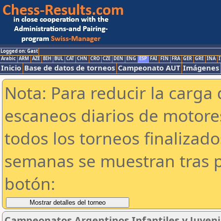
Logged on: Gast
Arabic
ARM
AZE
BIH
BUL
CAT
CHN
CRO
CZE
DEN
ENG
ESP
FAI
FIN
FRA
GER
GRE
INA
I
Inicio
Base de datos de torneos
Campeonato AUT
Imágenes
Nota: Para reducir la carga 
escaneos diarios de motor
todos los torneos finalizad
semanas se muestran tras p
botón:
Campeonatos Argentinos Infantiles y Juveni