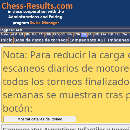
Logged on: Gast
Arabic
ARM
AZE
BIH
BUL
CAT
CHN
CRO
CZE
DEN
ENG
ESP
FAI
FIN
FRA
GER
GRE
INA
I
Inicio
Base de datos de torneos
Campeonato AUT
Imágenes
Nota: Para reducir la carga 
escaneos diarios de motor
todos los torneos finalizad
semanas se muestran tras p
botón:
Campeonatos Argentinos Infantiles y Juveni