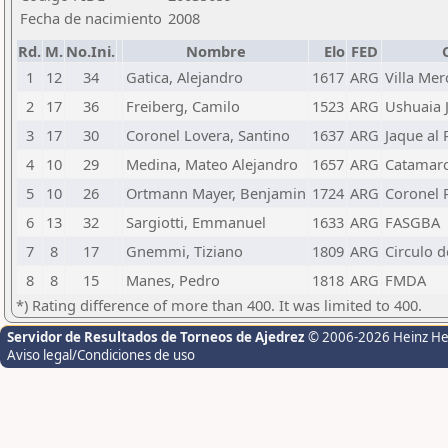
Fecha de nacimiento
2008
Rd.
M.
No.Ini.
Nombre
Elo
FED
1
12
34
Gatica, Alejandro
1617
ARG
Villa Mer
2
17
36
Freiberg, Camilo
1523
ARG
Ushuaia 
3
17
30
Coronel Lovera, Santino
1637
ARG
Jaque al 
4
10
29
Medina, Mateo Alejandro
1657
ARG
Catamarc
5
10
26
Ortmann Mayer, Benjamin
1724
ARG
Coronel 
6
13
32
Sargiotti, Emmanuel
1633
ARG
FASGBA
7
8
17
Gnemmi, Tiziano
1809
ARG
Circulo d
8
8
15
Manes, Pedro
1818
ARG
FMDA
*) Rating difference of more than 400. It was limited to 400.
Servidor de Resultados de Torneos de Ajedrez
© 2006-2026 Heinz H
Aviso legal/Condiciones de uso