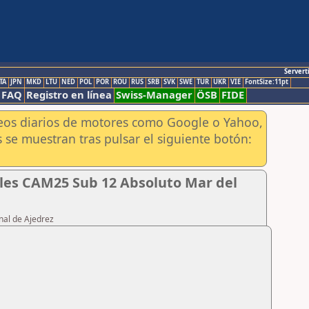
Servert
TA
JPN
MKD
LTU
NED
POL
POR
ROU
RUS
SRB
SVK
SWE
TUR
UKR
VIE
FontSize:11pt
FAQ
Registro en línea
Swiss-Manager
ÖSB
FIDE
aneos diarios de motores como Google o Yahoo,
 se muestran tras pulsar el siguiente botón:
les CAM25 Sub 12 Absoluto Mar del
nal de Ajedrez