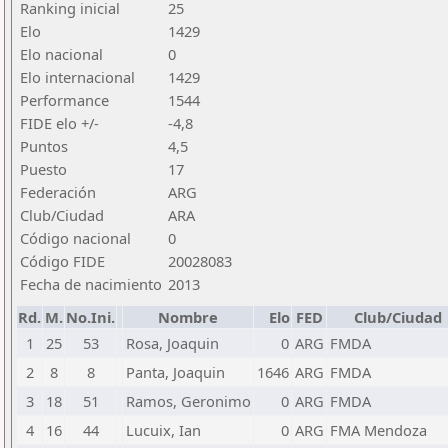
Ranking inicial
25
Elo
1429
Elo nacional
0
Elo internacional
1429
Performance
1544
FIDE elo +/-
-4,8
Puntos
4,5
Puesto
17
Federación
ARG
Club/Ciudad
ARA
Código nacional
0
Código FIDE
20028083
Fecha de nacimiento
2013
Rd.
M.
No.Ini.
Nombre
Elo
FED
Club/Ciudad
1
25
53
Rosa, Joaquin
0
ARG
FMDA
2
8
8
Panta, Joaquin
1646
ARG
FMDA
3
18
51
Ramos, Geronimo
0
ARG
FMDA
4
16
44
Lucuix, Ian
0
ARG
FMA Mendoza