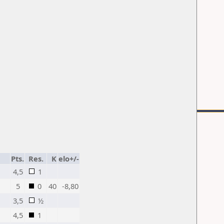
Pts.
Res.
K
elo+/-
4,5
1
5
0
40
-8,80
3,5
½
4,5
1