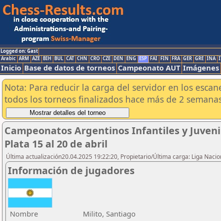
Logged on: Gast
Arabic
ARM
AZE
BIH
BUL
CAT
CHN
CRO
CZE
DEN
ENG
ESP
FAI
FIN
FRA
GER
GRE
INA
I
Inicio
Base de datos de torneos
Campeonato AUT
Imágenes
Nota: Para reducir la carga del servidor en los esc
todos los torneos finalizados hace más de 2 semanas
Campeonatos Argentinos Infantiles y Juveni
Plata 15 al 20 de abril
Última actualización20.04.2025 19:22:20, Propietario/Última carga: Liga Nacio
Información de jugadores
Nombre
Milito, Santiago