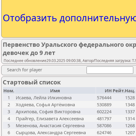
Отобразить дополнительну
Первенство Уральского федерального окр
девочек до 9 лет
Последнее обновление29.03.2025 09:00:38, Автор/Последняя загрузка: T.S
Search for player
Стартовый список
Ном.
Имя
ИН
Рейт.Нац.
1
Исаева, Лейла Илкиновна
576444
1528
2
Ходяева, Софья Артёмовна
530889
1348
3
Архипова, София Викторовна
602224
1337
4
Прайгер, Елизавета Алексеевна
481797
1314
5
Мезенова, Анастасия Сергеевна
587086
1268
6
Сырцова, Александра Сергеевна
624746
1207