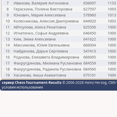
7
Иванова, Валерия Антоновна
656697
1153
8
Гераскина, Полина Викторовна
627597
1093
9
Юнович, Мария Алексеевна
578960
1013
10
Колесникова, Алексия Дмитриевна
644920
1003
11
Айткулова, Алиса Ренатовна
625356
1000
12
Игнатенко, Софья Андреевна
646450
1000
13
Ким, Эмма Алексеевна
641622
1000
14
Максимова, Юлия Евгеньевна
666004
1000
15
Найденова, Дарья Сергеевна
547413
1000
16
Роднова, Елизавета Владимировна
666005
1000
17
Фахрутдинова, Милиана Руслановна
684559
1000
18
Фахрутдинова, Радмила Руслановна
684560
1000
19
Хасанова, Аиша Азаматовна
675101
1000
сервер Chess-Tournament-Results
© 2006-2026 Heinz Herzog
, CMS-
условия использования