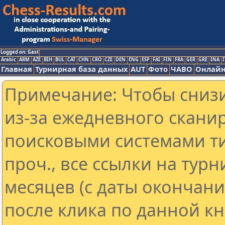
Logged on: Gast
Arabic
ARM
AZE
BIH
BUL
CAT
CHN
CRO
CZE
DEN
ENG
ESP
FAI
FIN
FRA
GER
GRE
INA
I
Главная
Турнирная база данных
AUT
Фото
ЧАВО
Онлайн
Примечание: Чтобы снизи
из-за ежедневного скани
поисковыми системами ти
проч., все ссылки на тур
месяцев (с даты окончан
после клика по данной кн