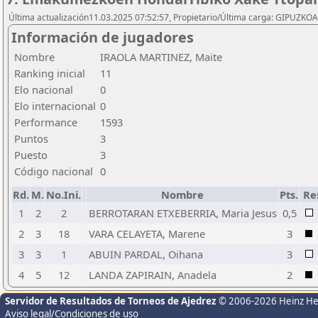
Última actualización11.03.2025 07:52:57, Propietario/Última carga: GIPU
Información de jugadores
Nombre
IRAOLA MARTINEZ, Maite
Ranking inicial
11
Elo nacional
0
Elo internacional
0
Performance
1593
Puntos
3
Puesto
3
Código nacional
0
Rd.
M.
No.Ini.
Nombre
Pts.
Re
1
2
2
BERROTARAN ETXEBERRIA, Maria Jesus
0,5
2
3
18
VARA CELAYETA, Marene
3
3
3
1
ABUIN PARDAL, Oihana
3
4
5
12
LANDA ZAPIRAIN, Anadela
2
Servidor de Resultados de Torneos de Ajedrez
© 2006-2026 Heinz H
Aviso legal/Condiciones de uso