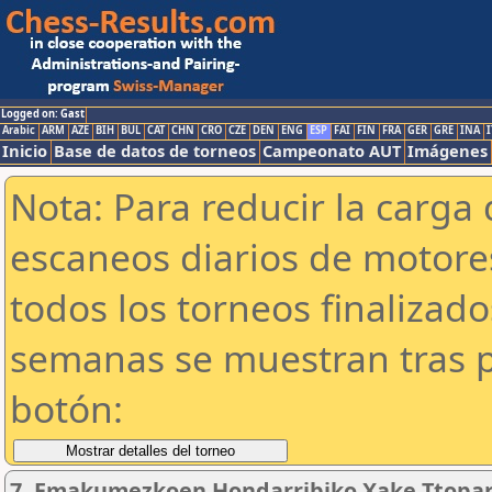
Logged on: Gast
Arabic
ARM
AZE
BIH
BUL
CAT
CHN
CRO
CZE
DEN
ENG
ESP
FAI
FIN
FRA
GER
GRE
INA
I
Inicio
Base de datos de torneos
Campeonato AUT
Imágenes
Nota: Para reducir la carga 
escaneos diarios de motor
todos los torneos finalizad
semanas se muestran tras p
botón:
7. Emakumezkoen Hondarribiko Xake Ttopa