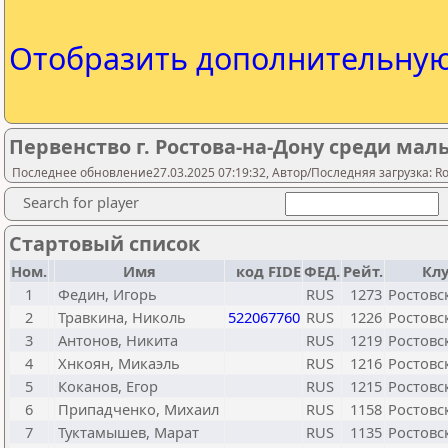
Отобразить дополнительну
Первенство г. Ростова-на-Дону среди маль
Последнее обновление27.03.2025 07:19:32, Автор/Последняя загрузка: Ros
Search for player
Стартовый список
Ном.
Имя
код FIDE
ФЕД.
Рейт.
Кл
1
Федин, Игорь
RUS
1273
Ростовс
2
Травкина, Николь
522067760
RUS
1226
Ростовс
3
Антонов, Никита
RUS
1219
Ростовс
4
Хнкоян, Микаэль
RUS
1216
Ростовс
5
Коканов, Егор
RUS
1215
Ростовс
6
Припадченко, Михаил
RUS
1158
Ростовс
7
Туктамышев, Марат
RUS
1135
Ростовс