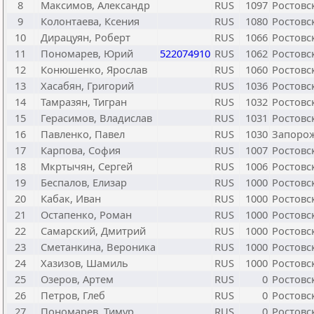
8
Максимов, Александр
RUS
1097
Ростовс
9
Колонтаева, Ксения
RUS
1080
Ростовс
10
Дирацуян, Роберт
RUS
1066
Ростовс
11
Пономарев, Юрий
522074910
RUS
1062
Ростовс
12
Конюшенко, Ярослав
RUS
1060
Ростовс
13
Хасабян, Григорий
RUS
1036
Ростовс
14
Тамразян, Тигран
RUS
1032
Ростовс
15
Герасимов, Владислав
RUS
1031
Ростовс
16
Павленко, Павел
RUS
1030
Запорож
17
Карпова, София
RUS
1007
Ростовс
18
Мкртычян, Сергей
RUS
1006
Ростовс
19
Беспалов, Елизар
RUS
1000
Ростовс
20
Кабак, Иван
RUS
1000
Ростовс
21
Остапенко, Роман
RUS
1000
Ростовс
22
Самарский, Дмитрий
RUS
1000
Ростовс
23
Сметанкина, Вероника
RUS
1000
Ростовс
24
Хазизов, Шамиль
RUS
1000
Ростовс
25
Озеров, Артем
RUS
0
Ростовс
26
Петров, Глеб
RUS
0
Ростовс
27
Пономарев, Тимур
RUS
0
Ростовс