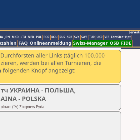
Servert
TA
JPN
MKD
LTU
NED
POL
POR
ROU
RUS
SRB
SVK
SWE
TUR
UKR
VIE
FontSize:11pt
ozahlen
FAQ
Onlineanmeldung
Swiss-Manager
ÖSB
FIDE
urchforsten aller Links (täglich 100.000
ieren, werden bei allen Turnieren, die
ch folgenden Knopf angezeigt:
тч УКРАИНА - ПОЛЬША,
RAINA - POLSKA
Upload: (IA) Zbigniew Pyda