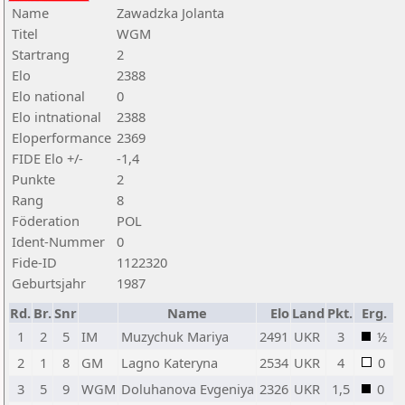
Name
Zawadzka Jolanta
Titel
WGM
Startrang
2
Elo
2388
Elo national
0
Elo intnational
2388
Eloperformance
2369
FIDE Elo +/-
-1,4
Punkte
2
Rang
8
Föderation
POL
Ident-Nummer
0
Fide-ID
1122320
Geburtsjahr
1987
Rd.
Br.
Snr
Name
Elo
Land
Pkt.
Erg.
1
2
5
IM
Muzychuk Mariya
2491
UKR
3
½
2
1
8
GM
Lagno Kateryna
2534
UKR
4
0
3
5
9
WGM
Doluhanova Evgeniya
2326
UKR
1,5
0