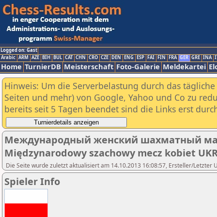
Logged on: Gast
Arabic
ARM
AZE
BIH
BUL
CAT
CHN
CRO
CZE
DEN
ENG
ESP
FAI
FIN
FRA
GER
GRE
INA
I
Home
TurnierDB
Meisterschaft
Foto-Galerie
Meldekartei
El
Hinweis: Um die Serverbelastung durch das tägliche D
Seiten und mehr) von Google, Yahoo und Co zu reduz
bereits seit 5 Tagen beendet sind die Links erst dur
Международный женский шахматный ма
Międzynarodowy szachowy mecz kobiet UK
Die Seite wurde zuletzt aktualisiert am 14.10.2013 16:08:57, Ersteller/Letzter 
Spieler Info