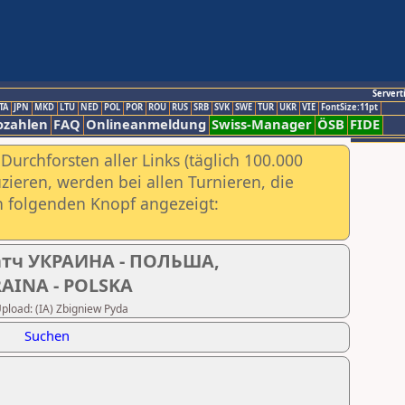
Servert
TA
JPN
MKD
LTU
NED
POL
POR
ROU
RUS
SRB
SVK
SWE
TUR
UKR
VIE
FontSize:11pt
ozahlen
FAQ
Onlineanmeldung
Swiss-Manager
ÖSB
FIDE
urchforsten aller Links (täglich 100.000
ieren, werden bei allen Turnieren, die
ch folgenden Knopf angezeigt:
тч УКРАИНА - ПОЛЬША,
RAINA - POLSKA
Upload: (IA) Zbigniew Pyda
Suchen