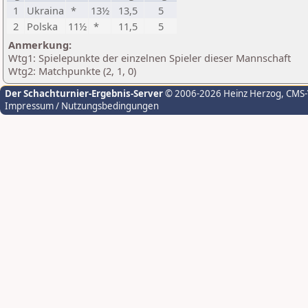
1
Ukraina
*
13½
13,5
5
2
Polska
11½
*
11,5
5
Anmerkung:
Wtg1: Spielepunkte der einzelnen Spieler dieser Mannschaft
Wtg2: Matchpunkte (2, 1, 0)
Der Schachturnier-Ergebnis-Server
© 2006-2026 Heinz Herzog
, CMS
Impressum / Nutzungsbedingungen