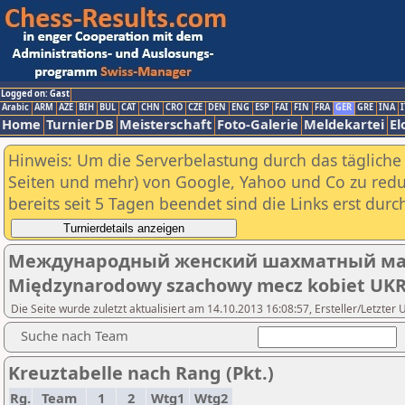
Logged on: Gast
Arabic
ARM
AZE
BIH
BUL
CAT
CHN
CRO
CZE
DEN
ENG
ESP
FAI
FIN
FRA
GER
GRE
INA
I
Home
TurnierDB
Meisterschaft
Foto-Galerie
Meldekartei
El
Hinweis: Um die Serverbelastung durch das tägliche D
Seiten und mehr) von Google, Yahoo und Co zu reduz
bereits seit 5 Tagen beendet sind die Links erst dur
Международный женский шахматный ма
Międzynarodowy szachowy mecz kobiet UK
Die Seite wurde zuletzt aktualisiert am 14.10.2013 16:08:57, Ersteller/Letzter 
Suche nach Team
Kreuztabelle nach Rang (Pkt.)
Rg.
Team
1
2
Wtg1
Wtg2