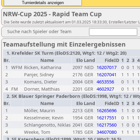
NRW-Cup 2025 - Rapid Team Cup
Die Seite wurde zuletzt aktualisiert am 01.03.2025 18:33:30, Ersteller/Letzte
Suche nach Spieler oder Team
Teamaufstellung mit Einzelergebnissen
1. Krefelder SK Turm (EloDS:2120, Wtg1: 12 / Wtg2: 20)
Br.
Name
Elo
Land
FideID
1
2
3
4
1
WFM
Ricken, Katharina
2097
NED
16207017
0
0
1
2
Panjer, Sidney
2176
GER
16207041
1
1
1
1
3
Komans, Dieter
2004
GER
4653556
0
1
1
1
4
FM
Dorner, Matthias
2201
GER
4602927
0
1
1
1
2. SK Blauer Springer Paderborn (EloDS:1998, Wtg1: 12 / Wtg
Br.
Name
Elo
Land
FideID
1
2
3
4
1
Möller, Maurin
2213
GER
16265696
1
1
0
0
2
Kesselmeier, Kevin
1954
GER
16217551
0
1
1
1
3
Schlangenotto, Niklas
2041
GER
16217560
1
0
0
1
4
Weeke, Tom
1785
GER
34607080
1
1
1
1
3. SF Katernberg (EloDS:1899, Wtg1: 10 / Wtg2: 16,5)