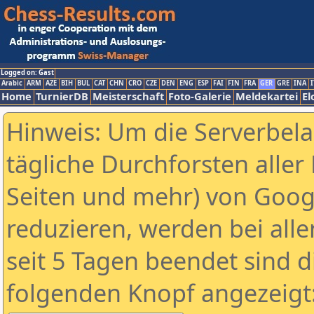
Logged on: Gast
Arabic
ARM
AZE
BIH
BUL
CAT
CHN
CRO
CZE
DEN
ENG
ESP
FAI
FIN
FRA
GER
GRE
INA
I
Home
TurnierDB
Meisterschaft
Foto-Galerie
Meldekartei
El
Hinweis: Um die Serverbel
tägliche Durchforsten aller 
Seiten und mehr) von Goog
reduzieren, werden bei alle
seit 5 Tagen beendet sind d
folgenden Knopf angezeigt