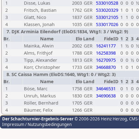
1
Disse, Lukas
2003
GER
533010528
0
0
0
2
Fritsch, Bastian
1762
GER
533020329
1
0
1
0
3
Glatt, Nico
1837
GER
533012105
1
1
0
0
4
Klassen, Jonah
1035
GER
533017026
0
0
0
0
7. DJK Arminia Eilendorf (EloDS:1834, Wtg1: 3 / Wtg2: 9)
Br.
Name
Elo
Land
FideID
1
2
3
4
1
Mainka, Alwin
2002
GER
16241177
1
½
0
2
Alms, Frithjof
1788
GER
16258398
0
0
0
0
3
Tipp, Alexander
1813
GER
16270975
0
0
½
0
4
Korr, Christopher
1733
GER
34668870
1
0
1
0
8. SC Caissa Hamm (EloDS:1640, Wtg1: 0 / Wtg2: 3)
Br.
Name
Elo
Land
FideID
1
2
3
4
1
Böse, Marc
1758
GER
34646531
0
1
0
0
2
Unruh, Markus
1830
GER
34690638
0
0
0
0
3
Röller, Bernhard
1705
GER
0
0
0
0
4
Bäumer, Felix
1266
GER
0
0
0
0
Der Schachturnier-Ergebnis-Server
© 2006-2026 Heinz Herzog
, CMS
Impressum / Nutzungsbedingungen