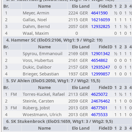
Br.
Name
Elo
Land
FideID
1
2
3
4
1
Meyer, Armin
2224
GER
4641590
½
0
1
2
Gallas, Noel
2115
GER
16216059
1
1
1
1
3
Dahm, Bernd
2057
GER
12932825
1
1
½
1
4
Waal, Maxim
0
0
1
0
1
4. Hammer SC (EloDS:2106, Wtg1: 9 / Wtg2: 19)
Br.
Name
Elo
Land
FideID
1
2
3
4
1
Spyrou, Emmanouil
2169
GER
12901342
½
1
1
1
2
Voss, Hubertus
2161
GER
4654862
0
0
0
1
3
Dukic, Dalibor
2157
GER
12935247
0
0
1
1
4
Brieger, Sebastian
1937
GER
12999857
1
0
0
1
5. SV Ahlen (EloDS:2050, Wtg1: 7 / Wtg2: 15,5)
Br.
Name
Elo
Land
FideID
1
2
3
4
1
FM
Torres-Kuckel, Rafael
2113
GER
4625072
1
½
1
1
2
Steinle, Carsten
2059
GER
24676462
1
1
0
0
3
FM
Rüberg, Jobst
2013
GER
4677501
1
1
1
0
4
Woestmann, Ulrich
2013
GER
4675533
1
1
1
0
6. SK Stukenbrock (EloDS:1659, Wtg1: 3 / Wtg2: 9,5)
Br.
Name
Elo
Land
FideID
1
2
3
4