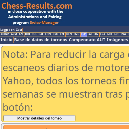
Logged on: Gast
Arabic
ARM
AZE
BIH
BUL
CAT
CHN
CRO
CZE
DEN
ENG
ESP
FAI
FIN
FRA
GER
GRE
INA
I
Inicio
Base de datos de torneos
Campeonato AUT
Imágenes
Nota: Para reducir la carga 
escaneos diarios de motor
Yahoo, todos los torneos f
semanas se muestran tras p
botón: