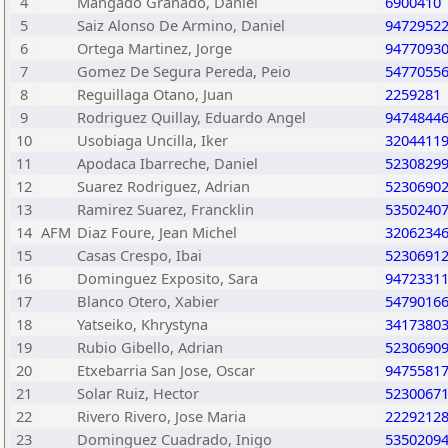
4
Mangado Granado, Daniel
6900410
5
Saiz Alonso De Armino, Daniel
9472952
6
Ortega Martinez, Jorge
9477093
7
Gomez De Segura Pereda, Peio
5477055
8
Reguillaga Otano, Juan
2259281
9
Rodriguez Quillay, Eduardo Angel
9474844
10
Usobiaga Uncilla, Iker
3204411
11
Apodaca Ibarreche, Daniel
5230829
12
Suarez Rodriguez, Adrian
5230690
13
Ramirez Suarez, Francklin
5350240
14
AFM
Diaz Foure, Jean Michel
3206234
15
Casas Crespo, Ibai
5230691
16
Dominguez Exposito, Sara
9472331
17
Blanco Otero, Xabier
5479016
18
Yatseiko, Khrystyna
3417380
19
Rubio Gibello, Adrian
5230690
20
Etxebarria San Jose, Oscar
9475581
21
Solar Ruiz, Hector
5230067
22
Rivero Rivero, Jose Maria
2229212
23
Dominguez Cuadrado, Inigo
5350209