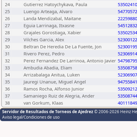
24
Gutierrez Hatoychykava, Paula
5350241
25
Luengo Arteaga, Alvaro
5477057
26
Landa Mendizabal, Maitane
2225988
27
Eguia Larrinaga, Itxasne
5451283
28
Grajales Gorostiaga, Xabier
5350253
29
Vilches Garcia, Alex
5230012
30
Beltran De Heredia De La Fuente, Jon
5230019
31
Rivero Perez, Pedro
5230691
32
Perez Fernandez De Larrinoa, Antonio Javier
5479879
33
Ambudia Abadia, Eliam
5350875
34
Arrizabalaga Anitua, Luken
5230690
35
Jauregi Unanue, Miguel Angel
9475584
36
Ramos Rocha, Alfonso Junior
5350921
37
Samaniego Ruiz de Alegria, Ander
5350874
38
van Gorkum, Klaas
4011184
Servidor de Resultados de Torneos de Ajedrez
© 2006-2026 Heinz H
Aviso legal/Condiciones de uso